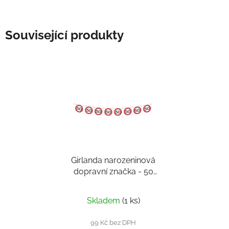
Související produkty
Girlanda narozeninová
dopravní značka - 50
let
Průměrné
Skladem
(1 ks)
hodnocení
produktu
99 Kč bez DPH