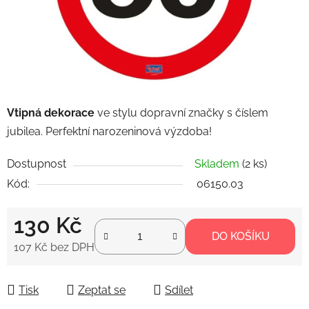
Vtipná dekorace
ve stylu dopravní značky s číslem
jubilea. Perfektní narozeninová výzdoba!
Dostupnost
Skladem
(2 ks)
Kód:
06150.03
130 Kč
DO KOŠÍKU
107 Kč bez DPH
Měrná cena:
Tisk
Zeptat se
Sdílet