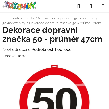
Přejít
Hledat
NÁKUP
na
obsah
KOŠÍK
Domů
/
Tematické párty
/
Narozeniny a jubilea
/
50. narozeniny
/
50-narozeniny
/
Dekorace dopravní značka 50 - průměr 47cm
Dekorace dopravní
značka 50 - průměr 47cm
Průměrné
Neohodnoceno
Podrobnosti hodnocení
hodnocení
Značka:
Tarra
produktu
je
0,0
z
5
hvězdiček.