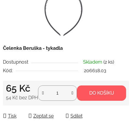
Čelenka Beruška - tykadla
Dostupnost
Skladem
(2 ks)
Kód:
206618.03
65 Kč
DO KOŠÍKU
54 Kč bez DPH
Měrná cena:
Tisk
Zeptat se
Sdílet