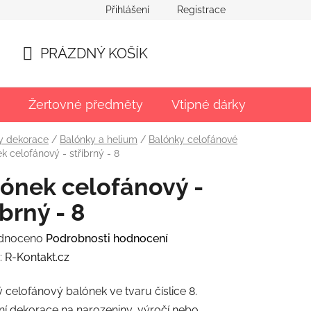
Přihlášení
Registrace
PRÁZDNÝ KOŠÍK
NÁKUPNÍ
KOŠÍK
Žertovné předměty
Vtipné dárky
Párty
y dekorace
/
Balónky a helium
/
Balónky celofánové
k celofánový - stříbrný - 8
ónek celofánový -
íbrný - 8
rné
dnoceno
Podrobnosti hodnocení
ení
:
R-Kontakt.cz
tu
ý celofánový balónek ve tvaru číslice 8.
ní dekorace na narozeniny, výročí nebo