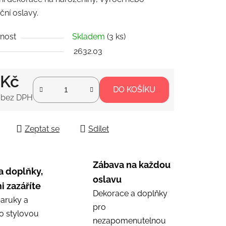
ní oslavy.
nost
Skladem
(3 ks)
ek.
2632.03
 Kč
DO KOŠÍKU
 bez DPH
 cena:
Zeptat se
Sdílet
Zábava na každou
a doplňky,
oslavu
i zazáříte
Dekorace a doplňky
aruky a
pro
ro stylovou
nezapomenutelnou