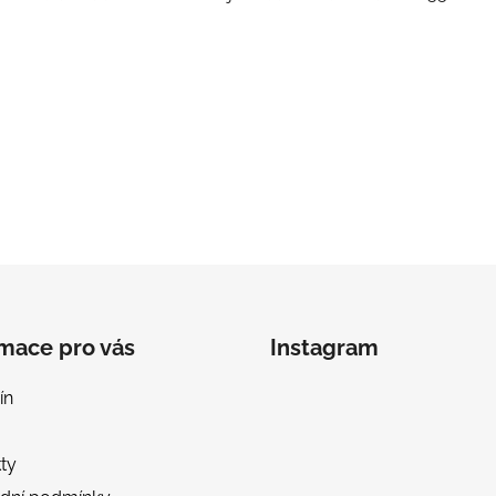
rmace pro vás
Instagram
ín
ty