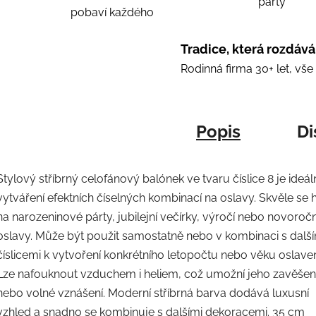
party
pobaví každého
Tradice, která rozdává
Rodinná firma 30+ let, vš
Popis
Di
Stylový stříbrný celofánový balónek ve tvaru číslice 8 je ideál
vytváření efektních číselných kombinací na oslavy. Skvěle se 
na narozeninové párty, jubilejní večírky, výročí nebo novoročn
oslavy. Může být použit samostatně nebo v kombinaci s další
číslicemi k vytvoření konkrétního letopočtu nebo věku oslave
Lze nafouknout vzduchem i heliem, což umožní jeho zavěšen
nebo volné vznášení. Moderní stříbrná barva dodává luxusní
vzhled a snadno se kombinuje s dalšími dekoracemi. 35 cm