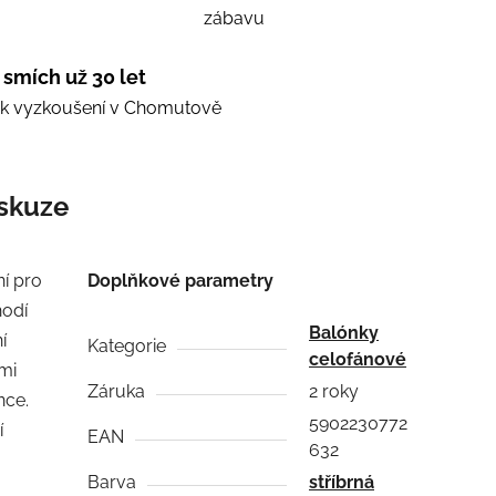
zábavu
 smích už 30 let
e k vyzkoušení v Chomutově
skuze
ní pro
Doplňkové parametry
hodí
Balónky
í
Kategorie
celofánové
mi
Záruka
2 roky
nce.
5902230772
í
EAN
632
Barva
stříbrná