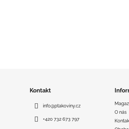
Z
á
Kontakt
Info
p
a
Magaz
info
@
ptakoviny.cz
t
O nás
í
+420 732 673 797
Kontak