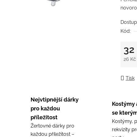
0,0
novoroč
z
5
Dostup
hvězdič
Kód:
32
26 Kč
Měrná
Tisk
Nejvtipnější dárky
Kostýmy 
pro každou
se kterým
příležitost
Kostýmy, p
Žertovné dárky pro
rekvizity p
každou příležitost –