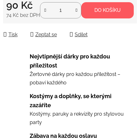
90 Kč
DO KOŠÍKU
74 Kč bez DPH
Měrná cena:
Tisk
Zeptat se
Sdílet
Nejvtipnější dárky pro každou
příležitost
Žertovné dárky pro každou příležitost –
pobaví každého
Kostýmy a doplňky, se kterými
zazáříte
Kostýmy, paruky a rekvizity pro stylovou
party
Zábava na každou oslavu