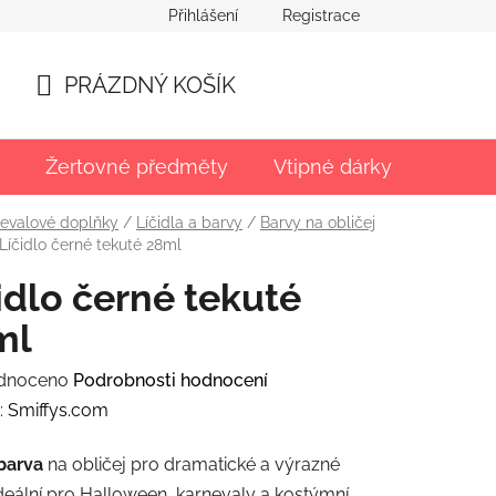
Přihlášení
Registrace
PRÁZDNÝ KOŠÍK
NÁKUPNÍ
KOŠÍK
Žertovné předměty
Vtipné dárky
Párty
evalové doplňky
/
Líčidla a barvy
/
Barvy na obličej
Líčidlo černé tekuté 28ml
idlo černé tekuté
ml
rné
dnoceno
Podrobnosti hodnocení
ení
:
Smiffys.com
tu
barva
na obličej pro dramatické a výrazné
 Ideální pro Halloween, karnevaly a kostýmní