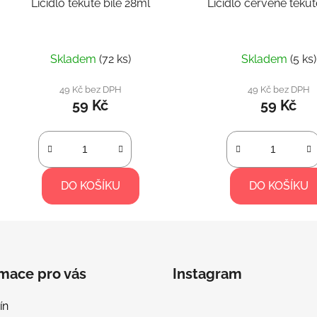
Líčidlo tekuté bílé 28ml
Líčidlo červené teku
Skladem
(72 ks)
Skladem
(5 ks)
49 Kč bez DPH
49 Kč bez DPH
59 Kč
59 Kč
DO KOŠÍKU
DO KOŠÍKU
rmace pro vás
Instagram
ín