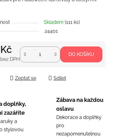
.
nost
Skladem
(111 ks)
ek.
24401
 Kč
DO KOŠÍKU
 bez DPH
 cena:
Zeptat se
Sdílet
Zábava na každou
a doplňky,
oslavu
i zazáříte
Dekorace a doplňky
aruky a
pro
ro stylovou
nezapomenutelnou