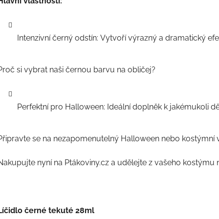
Hlavní vlastnosti:
Intenzivní černý odstín: Vytvoří výrazný a dramatický efe
Proč si vybrat naši černou barvu na obličej?
Perfektní pro Halloween: Ideální doplněk k jakémukoli 
Připravte se na nezapomenutelný Halloween nebo kostýmní ve
Nakupujte nyní na Ptákoviny.cz a udělejte z vašeho kostýmu 
Líčidlo černé tekuté 28ml