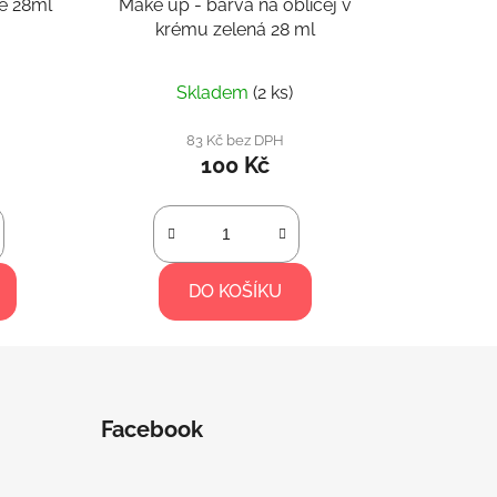
té 28ml
Make up - barva na obličej v
krému zelená 28 ml
Skladem
(2 ks)
83 Kč bez DPH
100 Kč
DO KOŠÍKU
Facebook