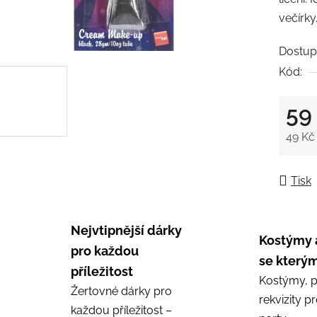
0,0
večírky
z
5
Dostup
hvězdič
Kód:
59
49 Kč
Měrná
Tisk
Nejvtipnější dárky
Kostýmy 
pro každou
se kterým
příležitost
Kostýmy, p
Žertovné dárky pro
rekvizity p
každou příležitost –