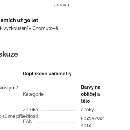
zábavu
 smích už 30 let
e k vyzkoušení v Chomutově
skuze
Doplňkové parametry
Barvy na
j kostým?
Kategorie
obličej a
tělo
Záruka
2 roky
různé příležitosti.
502057024
EAN
4012