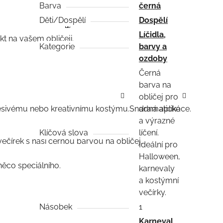
Barva
černá
Děti/Dospělí
Dospělí
Líčidla,
kt na vašem obličeji.
Kategorie
barvy a
ozdoby
Černá
barva na
obličej pro
děsivému nebo kreativnímu kostýmu.
Snadná aplikace.
dramatické
a výrazné
Klíčová slova
líčení.
čírek s naší černou barvou na obličej.
Ideální pro
Halloween,
něco speciálního.
karnevaly
a kostýmní
večírky.
Násobek
1
Karneval
,