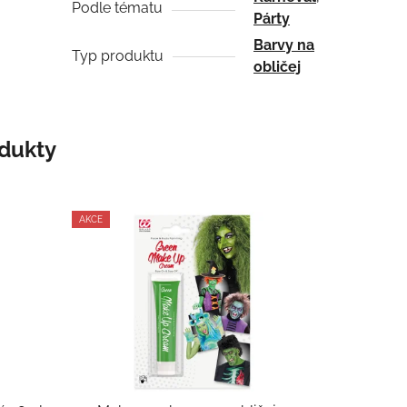
Podle tématu
Párty
Barvy na
Typ produktu
obličej
odukty
AKCE