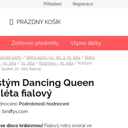
Přihlášení
Registrace
PRÁZDNÝ KOŠÍK
NÁKUPNÍ
KOŠÍK
Žertovné předměty
Vtipné dárky
Párty
tické párty
/
Retro párty 50., 60. a 70. léta
/
Retro
, 70. léta
/
70. léta
/
Kostýmy - 70. léta
/
Kostým
Queen 70. léta fialový
stým Dancing Queen
 léta fialový
rné
dnoceno
Podrobnosti hodnocení
ení
:
Smiffys.com
tu
 se disco královnou!
Fialový retro overal ve