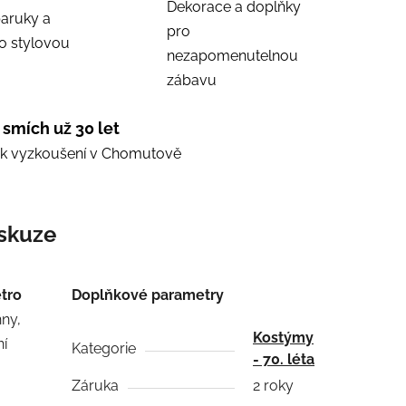
Dekorace a doplňky
aruky a
pro
ro stylovou
nezapomenutelnou
zábavu
 smích už 30 let
e k vyzkoušení v Chomutově
skuze
etro
Doplňkové parametry
ny,
Kostýmy
ní
Kategorie
- 70. léta
Záruka
2 roky