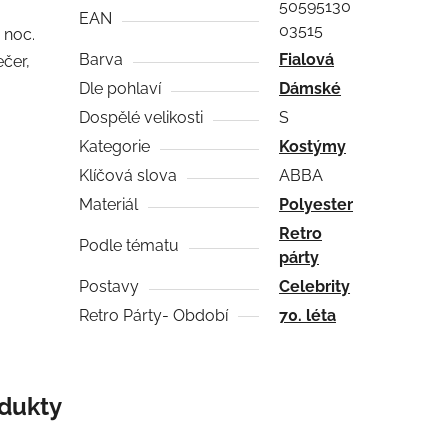
50595130
EAN
03515
 noc.
Barva
Fialová
ečer,
Dle pohlaví
Dámské
Dospělé velikosti
S
Kategorie
Kostýmy
Klíčová slova
ABBA
Materiál
Polyester
Retro
Podle tématu
párty
Postavy
Celebrity
Retro Párty- Období
70. léta
odukty