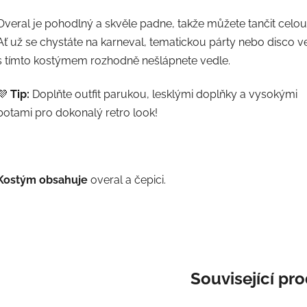
Overal je pohodlný a skvěle padne, takže můžete tančit celou
Ať už se chystáte na karneval, tematickou párty nebo disco v
s tímto kostýmem rozhodně nešlápnete vedle.
💜
Tip:
Doplňte outfit parukou, lesklými doplňky a vysokými
botami pro dokonalý retro look!
Kostým obsahuje
overal a čepici.
Související pr