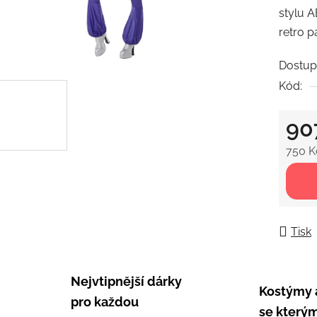
stylu A
0,0
retro p
z
5
Dostup
hvězdič
Kód:
90
750 K
Měrná
Tisk
Nejvtipnější dárky
Kostýmy 
pro každou
se kterým