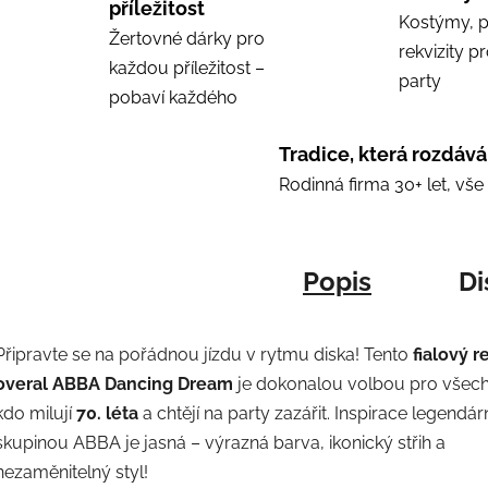
příležitost
Kostýmy, p
Žertovné dárky pro
rekvizity p
každou příležitost –
party
pobaví každého
Tradice, která rozdává
Rodinná firma 30+ let, vš
Popis
Di
Připravte se na pořádnou jízdu v rytmu diska! Tento
fialový r
overal ABBA Dancing Dream
je dokonalou volbou pro všech
kdo milují
70. léta
a chtějí na party zazářit. Inspirace legendár
skupinou ABBA je jasná – výrazná barva, ikonický střih a
nezaměnitelný styl!