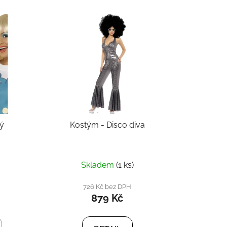
ný
Kostým - Disco diva
Skladem
(1 ks)
726 Kč bez DPH
879 Kč