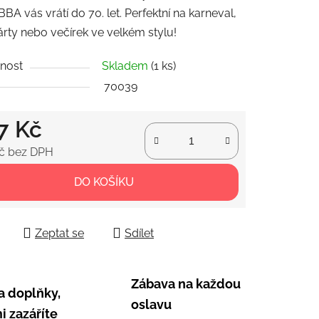
BBA vás vrátí do 70. let. Perfektní na karneval,
árty nebo večírek ve velkém stylu!
nost
Skladem
(1 ks)
ek.
70039
7 Kč
č bez DPH
 cena:
DO KOŠÍKU
Zeptat se
Sdílet
Zábava na každou
a doplňky,
oslavu
i zazáříte