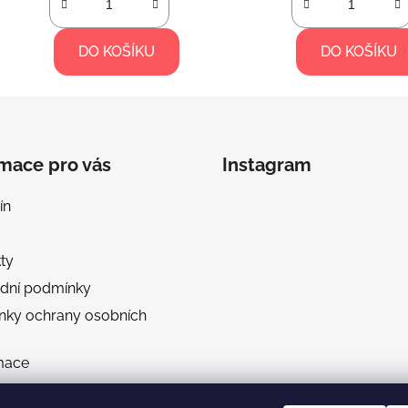
DO KOŠÍKU
DO KOŠÍKU
rmace pro vás
Instagram
ín
ty
dní podmínky
nky ochrany osobních
mace
a a platba