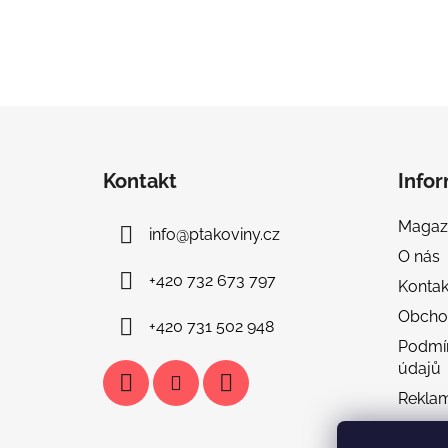
Z
á
Kontakt
Info
p
a
Magaz
info
@
ptakoviny.cz
t
O nás
í
+420 732 673 797
Kontak
Obcho
+420 731 502 948
Podmí
údajů
Rekla
Doprav