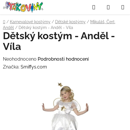
Přejít
Hledat
NÁKUP
na
obsah
KOŠÍK
Domů
/
Karnevalové kostýmy
/
Dětské kostýmy
/
Mikuláš, Čert,
Anděl
/
Dětský kostým - Anděl - Víla
Dětský kostým - Anděl -
Víla
Průměrné
Neohodnoceno
Podrobnosti hodnocení
hodnocení
Značka:
Smiffys.com
produktu
je
0,0
z
5
hvězdiček.