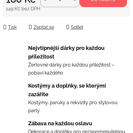
149 Kč bez DPH
Měrná cena:
Tisk
Zeptat se
Sdílet
Nejvtipnější dárky pro každou
příležitost
Žertovné dárky pro každou příležitost –
pobaví každého
Kostýmy a doplňky, se kterými
zazáříte
Kostýmy, paruky a rekvizity pro stylovou
party
Zábava na každou oslavu
Dekorace a doplňky pro nezapomenutelnou