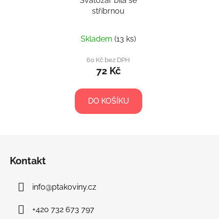
Svatozář bílá se
stříbrnou
Skladem
(13 ks)
60 Kč bez DPH
72 Kč
DO KOŠÍKU
Z
á
Kontakt
p
a
info
@
ptakoviny.cz
t
í
+420 732 673 797