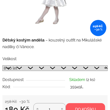
258 KČ
–30 %
Dětský kostým anděla
– kouzelný outfit na Mikulášské
nadílky či Vánoce.
Velikost
Dostupnost
Skladem
(2 ks)
Kód:
35949L
258 Kč
–30 %
180 Kč
DO KOŠÍKU