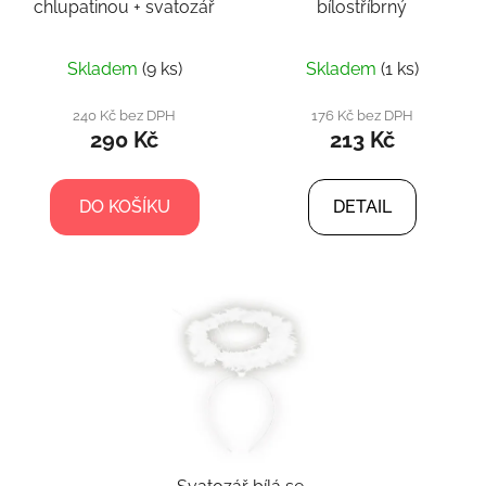
chlupatinou + svatozář
bílostříbrný
Skladem
(9 ks)
Skladem
(1 ks)
240 Kč bez DPH
176 Kč bez DPH
290 Kč
213 Kč
DO KOŠÍKU
DETAIL