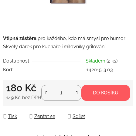
Vtipná zástěra
pro každého, kdo má smysl pro humor!
Skvělý dárek pro kuchaře i milovníky grilování.
Dostupnost
Skladem
(2 ks)
Kód:
142015-3.03
180 Kč
DO KOŠÍKU
149 Kč bez DPH
Měrná cena:
Tisk
Zeptat se
Sdílet