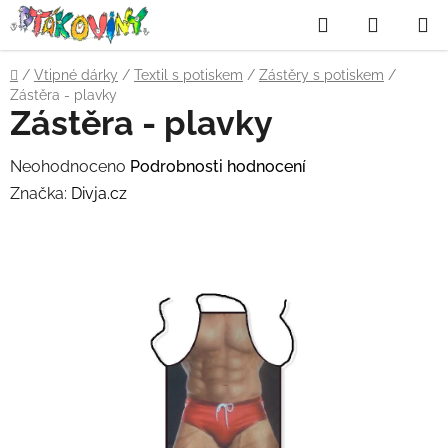
Přejít
Hledat
NÁKUP
na
obsah
KOŠÍK
Domů
/
Vtipné dárky
/
Textil s potiskem
/
Zástěry s potiskem
/
Zástěra - plavky
Zástěra - plavky
Průměrné
Neohodnoceno
Podrobnosti hodnocení
hodnocení
Značka:
Divja.cz
produktu
je
0,0
z
5
hvězdiček.