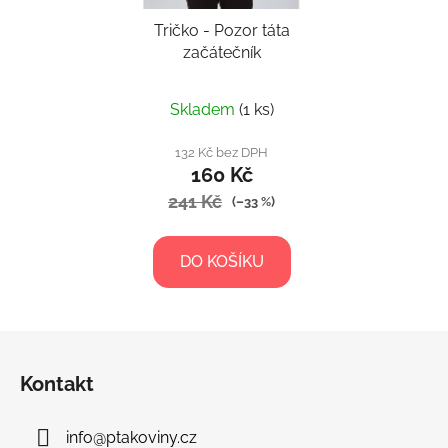
Tričko - Pozor táta
začátečník
Skladem
(1 ks)
132 Kč bez DPH
160 Kč
241 Kč
(–33 %)
DO KOŠÍKU
Z
á
Kontakt
p
a
info
@
ptakoviny.cz
t