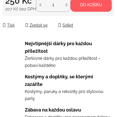
250 Kč
DO KOŠÍKU
207 Kč bez DPH
Měrná cena:
Tisk
Zeptat se
Sdílet
Nejvtipnější dárky pro každou
příležitost
Žertovné dárky pro každou příležitost –
pobaví každého
Kostýmy a doplňky, se kterými
zazáříte
Kostýmy, paruky a rekvizity pro stylovou
party
Zábava na každou oslavu