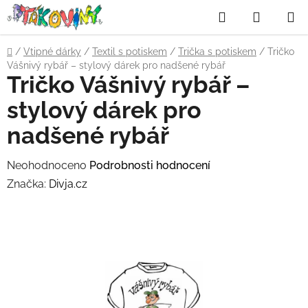
Přejít
Hledat
NÁKUP
na
obsah
KOŠÍK
Domů
/
Vtipné dárky
/
Textil s potiskem
/
Trička s potiskem
/
Tričko
Vášnivý rybář – stylový dárek pro nadšené rybář
Tričko Vášnivý rybář –
stylový dárek pro
nadšené rybář
Průměrné
Neohodnoceno
Podrobnosti hodnocení
hodnocení
Značka:
Divja.cz
produktu
je
0,0
z
5
hvězdiček.