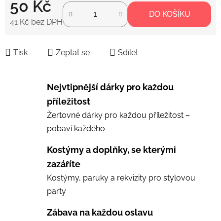
50 Kč
DO KOŠÍKU
41 Kč bez DPH
Měrná cena:
Tisk
Zeptat se
Sdílet
Nejvtipnější dárky pro každou
příležitost
Žertovné dárky pro každou příležitost –
pobaví každého
Kostýmy a doplňky, se kterými
zazáříte
Kostýmy, paruky a rekvizity pro stylovou
party
Zábava na každou oslavu