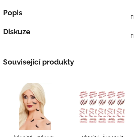
Popis
Diskuze
Související produkty
Tetování - netopýr -
Tetování - jizvy 10ks