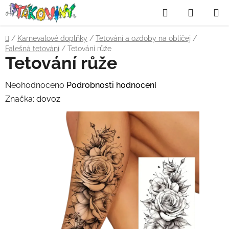
Přejít
Hledat
NÁKUP
na
obsah
KOŠÍK
Domů
/
Karnevalové doplňky
/
Tetování a ozdoby na obličej
/
Falešná tetování
/
Tetování růže
Tetování růže
Průměrné
Neohodnoceno
Podrobnosti hodnocení
hodnocení
Značka:
dovoz
produktu
je
0,0
z
5
hvězdiček.