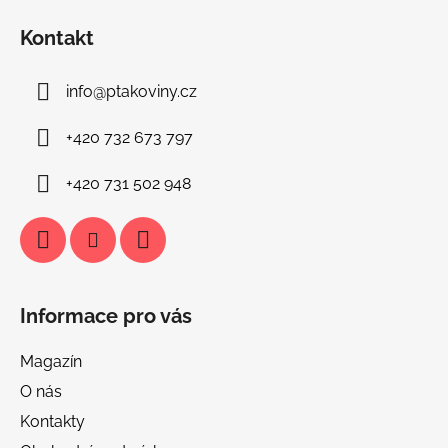
á
Kontakt
p
a
info
@
ptakoviny.cz
t
í
+420 732 673 797
+420 731 502 948
Informace pro vás
Magazín
O nás
Kontakty