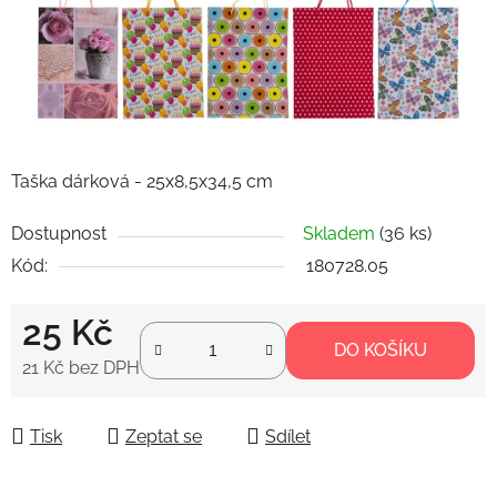
Taška dárková - 25x8,5x34,5 cm
Dostupnost
Skladem
(36 ks)
Kód:
180728.05
25 Kč
DO KOŠÍKU
21 Kč bez DPH
Měrná cena:
Tisk
Zeptat se
Sdílet