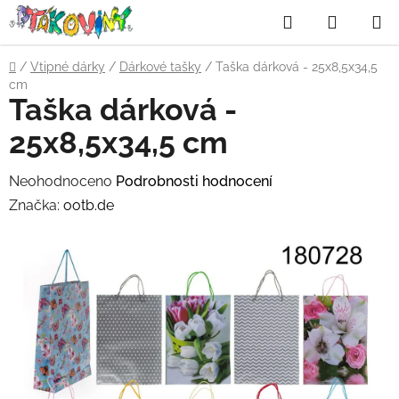
Přejít
Hledat
NÁKUP
na
obsah
KOŠÍK
Domů
/
Vtipné dárky
/
Dárkové tašky
/
Taška dárková - 25x8,5x34,5
cm
Taška dárková -
25x8,5x34,5 cm
Průměrné
Neohodnoceno
Podrobnosti hodnocení
hodnocení
Značka:
ootb.de
produktu
je
0,0
z
5
hvězdiček.