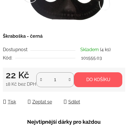
Škraboška - černá
Dostupnost
Skladem
(4 ks)
Kód:
101555.03
22 Kč
DO KOŠÍKU
18 Kč bez DPH
Měrná cena:
Tisk
Zeptat se
Sdílet
Nejvtipnější dárky pro každou