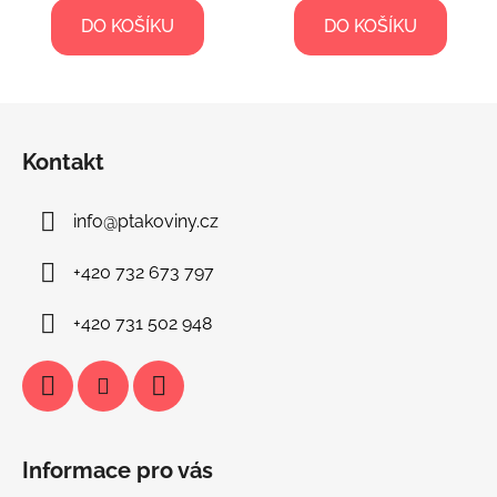
DO KOŠÍKU
DO KOŠÍKU
Z
á
Kontakt
p
a
info
@
ptakoviny.cz
t
í
+420 732 673 797
+420 731 502 948
Informace pro vás