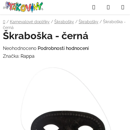
Přejít
Hledat
NÁKUP
na
obsah
KOŠÍK
Domů
/
Karnevalové doplňky
/
Škrabošky
/
Škrabošky
/
Škraboška -
černá
Škraboška - černá
Průměrné
Neohodnoceno
Podrobnosti hodnocení
hodnocení
Značka:
Rappa
produktu
je
0,0
z
5
hvězdiček.