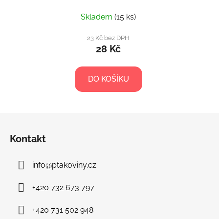
Skladem
(15 ks)
23 Kč bez DPH
28 Kč
DO KOŠÍKU
Z
á
Kontakt
p
a
info
@
ptakoviny.cz
t
í
+420 732 673 797
+420 731 502 948