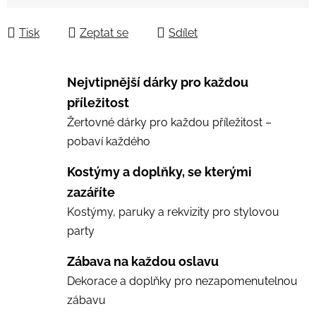
Měrná cena:
Tisk
Zeptat se
Sdílet
Nejvtipnější dárky pro každou
příležitost
Žertovné dárky pro každou příležitost –
pobaví každého
Kostýmy a doplňky, se kterými
zazáříte
Kostýmy, paruky a rekvizity pro stylovou
party
Zábava na každou oslavu
Dekorace a doplňky pro nezapomenutelnou
zábavu