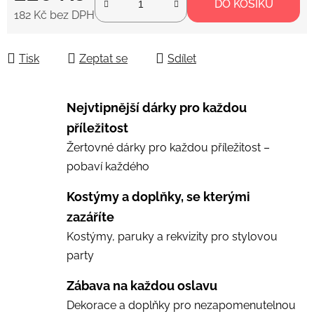
DO KOŠÍKU
182 Kč bez DPH
Měrná cena:
Tisk
Zeptat se
Sdílet
Nejvtipnější dárky pro každou
příležitost
Žertovné dárky pro každou příležitost –
pobaví každého
Kostýmy a doplňky, se kterými
zazáříte
Kostýmy, paruky a rekvizity pro stylovou
party
Zábava na každou oslavu
Dekorace a doplňky pro nezapomenutelnou