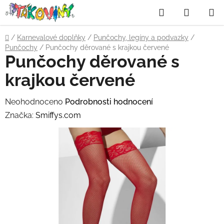
Přejít
Hledat
NÁKUP
na
obsah
KOŠÍK
Domů
/
Karnevalové doplňky
/
Punčochy, legíny a podvazky
/
Punčochy
/
Punčochy děrované s krajkou červené
Punčochy děrované s
krajkou červené
Průměrné
Neohodnoceno
Podrobnosti hodnocení
hodnocení
Značka:
Smiffys.com
produktu
je
0,0
z
5
hvězdiček.