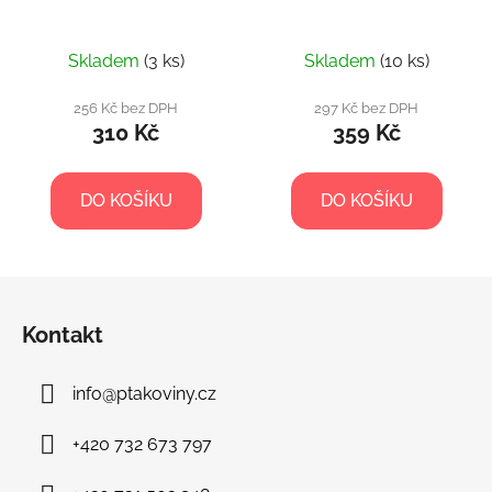
Skladem
(3 ks)
Skladem
(10 ks)
256 Kč bez DPH
297 Kč bez DPH
310 Kč
359 Kč
DO KOŠÍKU
DO KOŠÍKU
Z
á
Kontakt
p
a
info
@
ptakoviny.cz
t
í
+420 732 673 797