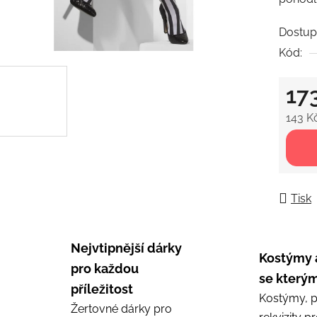
0,0
z
Dostup
5
Kód:
hvězdič
17
143 K
Měrná
Tisk
Nejvtipnější dárky
Kostýmy 
pro každou
se kterým
příležitost
Kostýmy, p
Žertovné dárky pro