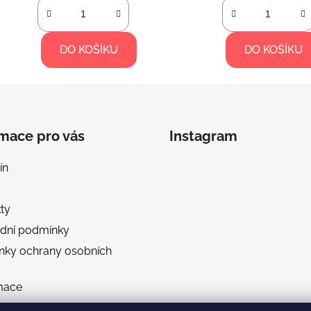
DO KOŠÍKU
DO KOŠÍKU
rmace pro vás
Instagram
ín
ty
dní podmínky
nky ochrany osobních
mace
a a platba