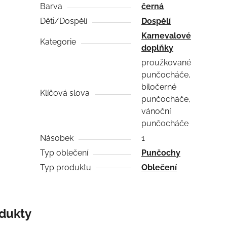
Barva
černá
Děti/Dospělí
Dospělí
Karnevalové
Kategorie
doplňky
proužkované
punčocháče,
bíločerné
Klíčová slova
punčocháče,
vánoční
punčocháče
Násobek
1
Typ oblečení
Punčochy
Typ produktu
Oblečení
odukty