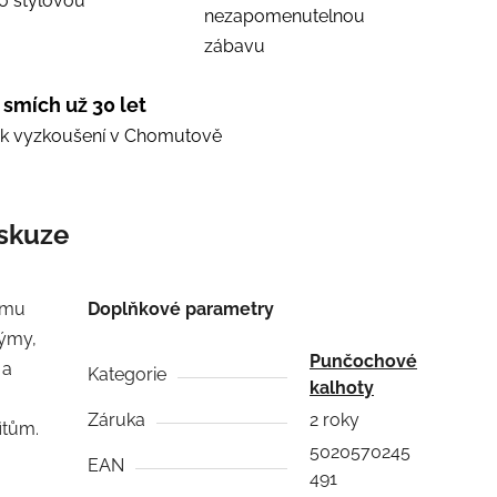
ro stylovou
nezapomenutelnou
zábavu
 smích už 30 let
e k vyzkoušení v Chomutově
skuze
emu
Doplňkové parametry
týmy,
Punčochové
 a
Kategorie
kalhoty
Záruka
2 roky
itům.
5020570245
EAN
491