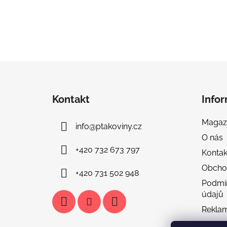
Z
á
Kontakt
Info
p
a
Magaz
info
@
ptakoviny.cz
t
O nás
í
+420 732 673 797
Kontak
Obcho
+420 731 502 948
Podmí
údajů
Rekla
Doprav