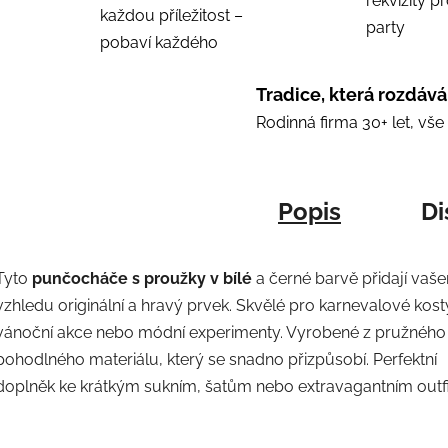
rekvizity p
každou příležitost –
party
pobaví každého
Tradice, která rozdává
Rodinná firma 30+ let, vš
Popis
Di
Tyto
punčocháče s proužky v bílé
a černé barvě přidají vaš
vzhledu originální a hravý prvek. Skvělé pro karnevalové kos
vánoční akce nebo módní experimenty. Vyrobené z pružného
pohodlného materiálu, který se snadno přizpůsobí. Perfektní
doplněk ke krátkým sukním, šatům nebo extravagantním outf