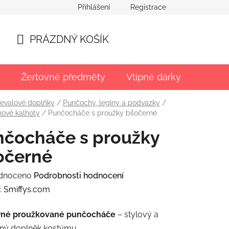
Přihlášení
Registrace
PRÁZDNÝ KOŠÍK
NÁKUPNÍ
KOŠÍK
Žertovné předměty
Vtipné dárky
Párty
evalové doplňky
/
Punčochy, legíny a podvazky
/
ové kalhoty
/
Punčocháče s proužky bíločerné
nčocháče s proužky
očerné
rné
dnoceno
Podrobnosti hodnocení
ení
:
Smiffys.com
tu
rné proužkované punčocháče
– stylový a
ný doplněk kostýmu.