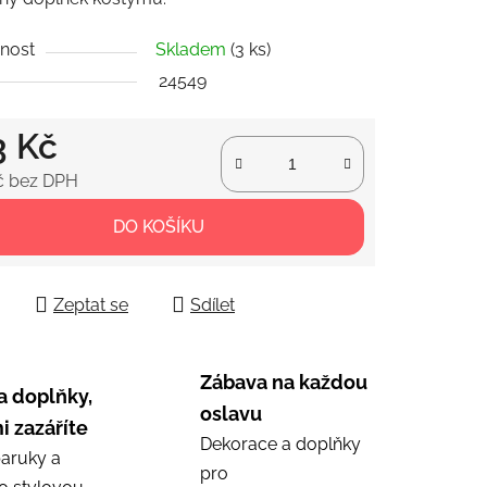
nost
Skladem
(3 ks)
24549
ek.
3 Kč
č bez DPH
 cena:
DO KOŠÍKU
Zeptat se
Sdílet
Zábava na každou
a doplňky,
oslavu
i zazáříte
Dekorace a doplňky
aruky a
pro