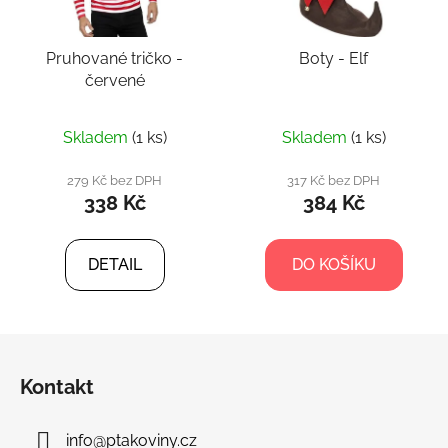
Pruhované tričko -
Boty - Elf
červené
Skladem
(1 ks)
Skladem
(1 ks)
279 Kč bez DPH
317 Kč bez DPH
338 Kč
384 Kč
DETAIL
DO KOŠÍKU
Z
á
Kontakt
p
a
info
@
ptakoviny.cz