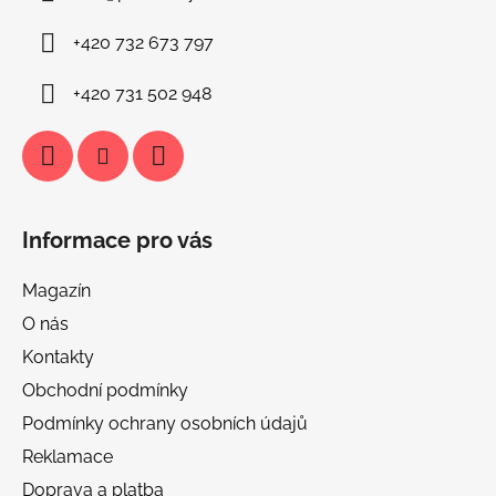
t
í
+420 732 673 797
+420 731 502 948
Informace pro vás
Magazín
O nás
Kontakty
Obchodní podmínky
Podmínky ochrany osobních údajů
Reklamace
Doprava a platba