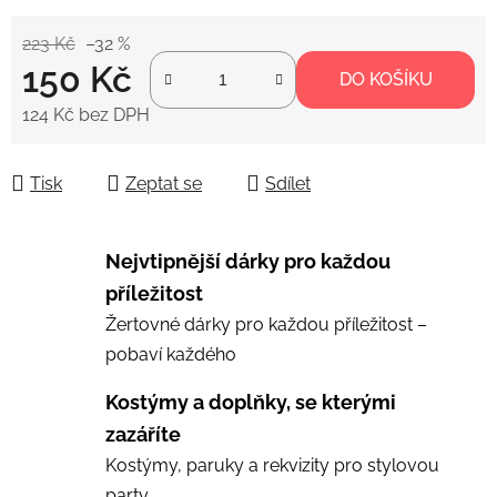
223 Kč
–32 %
150 Kč
DO KOŠÍKU
124 Kč bez DPH
Měrná cena:
Tisk
Zeptat se
Sdílet
Nejvtipnější dárky pro každou
příležitost
Žertovné dárky pro každou příležitost –
pobaví každého
Kostýmy a doplňky, se kterými
zazáříte
Kostýmy, paruky a rekvizity pro stylovou
party