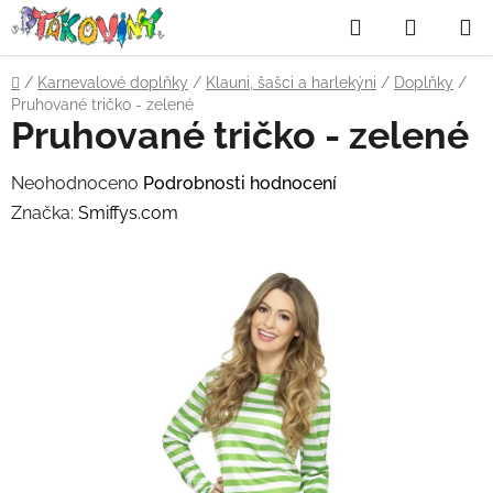
Přejít
Hledat
NÁKUP
na
obsah
KOŠÍK
Domů
/
Karnevalové doplňky
/
Klauni, šašci a harlekýni
/
Doplňky
/
Pruhované tričko - zelené
Pruhované tričko - zelené
Průměrné
Neohodnoceno
Podrobnosti hodnocení
hodnocení
Značka:
Smiffys.com
produktu
je
0,0
z
5
hvězdiček.