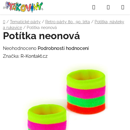
Přejít
Hledat
NÁKUP
na
obsah
KOŠÍK
Domů
/
Tematické párty
/
Retro párty 80., 90. léta
/
Potítka, návleky
a rukavice
/
Potítka neonová
Potítka neonová
Průměrné
Neohodnoceno
Podrobnosti hodnocení
hodnocení
Značka:
R-Kontakt.cz
produktu
je
0,0
z
5
hvězdiček.