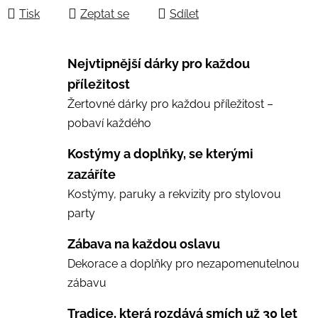
Tisk
Zeptat se
Sdílet
Nejvtipnější dárky pro každou
příležitost
Žertovné dárky pro každou příležitost –
pobaví každého
Kostýmy a doplňky, se kterými
zazáříte
Kostýmy, paruky a rekvizity pro stylovou
party
Zábava na každou oslavu
Dekorace a doplňky pro nezapomenutelnou
zábavu
Tradice, která rozdává smích už 30 let