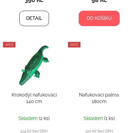
390 Kč
98 Kč
DETAIL
DO KOŠÍKU
AKCE
AKCE
Krokodýl nafukovací
Nafukovací palma
140 cm
180cm
Skladem
(2 ks)
Skladem
(1 ks)
314 Kč bez DPH
322 Kč bez DPH