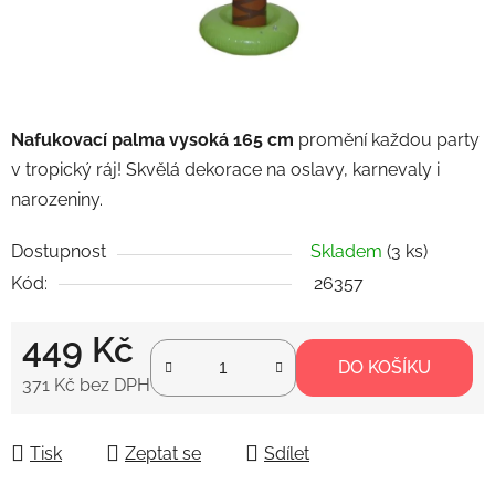
Nafukovací palma vysoká 165 cm
promění každou party
v tropický ráj! Skvělá dekorace na oslavy, karnevaly i
narozeniny.
Dostupnost
Skladem
(3 ks)
Kód:
26357
449 Kč
DO KOŠÍKU
371 Kč bez DPH
Měrná cena:
Tisk
Zeptat se
Sdílet