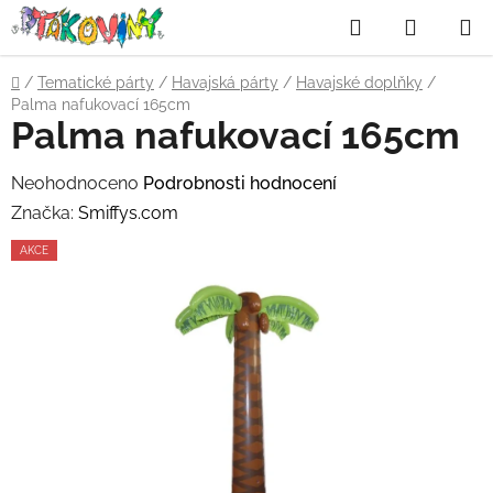
Přejít
Hledat
NÁKUP
na
obsah
KOŠÍK
Domů
/
Tematické párty
/
Havajská párty
/
Havajské doplňky
/
Palma nafukovací 165cm
Palma nafukovací 165cm
Průměrné
Neohodnoceno
Podrobnosti hodnocení
hodnocení
Značka:
Smiffys.com
produktu
AKCE
je
0,0
z
5
hvězdiček.