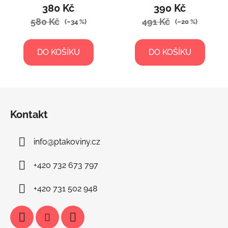
380 Kč
390 Kč
580 Kč
491 Kč
(–34 %)
(–20 %)
DO KOŠÍKU
DO KOŠÍKU
Z
á
Kontakt
p
a
info
@
ptakoviny.cz
t
í
+420 732 673 797
+420 731 502 948