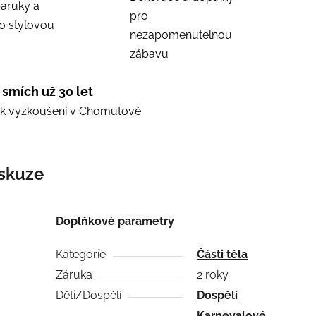
aruky a
pro
ro stylovou
nezapomenutelnou
zábavu
 smích už 30 let
e k vyzkoušení v Chomutově
skuze
Doplňkové parametry
Kategorie
Části těla
Záruka
2 roky
Děti/Dospělí
Dospělí
Karnevalové