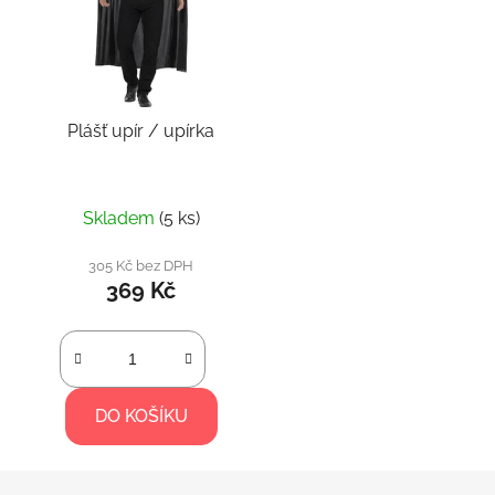
Plášť upír / upírka
Skladem
(5 ks)
305 Kč bez DPH
369 Kč
DO KOŠÍKU