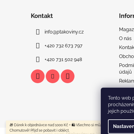
Z
á
Kontakt
Info
p
a
Magaz
info
@
ptakoviny.cz
t
O nás
í
+420 732 673 797
Kontak
Obcho
+420 731 502 948
Podmí
údajů
Rekla
Doprav
Tento web 
Tabulka
procházení
FAQ & 
jejich použí
🎁 Dárek k objednávce nad 1000 Kč + 🛍️ Všechno si můžeš vyzkoušet u nás
Nastaven
Chomutově! Přijď se pobavit i obléct.