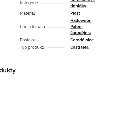
Kategorie
doplňky
Materiál
Plast
Halloween
,
Podle tématu
Pálení
čarodějnic
Postavy
Čarodějnice
Typ produktu
Části těla
odukty