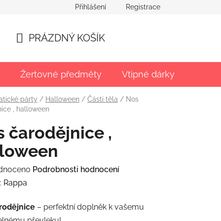
Přihlášení
Registrace
PRÁZDNÝ KOŠÍK
NÁKUPNÍ
KOŠÍK
Žertovné předměty
Vtipné dárky
Párty
tické párty
/
Halloween
/
Části těla
/
Nos
ice , halloween
 čarodějnice ,
lloween
rné
dnoceno
Podrobnosti hodnocení
ení
:
Rappa
tu
rodějnice
– perfektní doplněk k vašemu
delnému převleku!