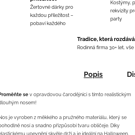
Kostýmy, p
Žertovné dárky pro
rekvizity p
každou příležitost –
party
pobaví každého
Tradice, která rozdává
Rodinná firma 30+ let, vš
Popis
Di
Proměňte se
v opravdovou čarodějnici s tímto realistickým
dlouhým nosem!
Nos je vyroben z měkkého a pružného materiálu, který se
pohodlně nosí a snadno přizpůsobí tvaru obličeje. Díky
elastickému upevnění skvěle drží a je ideální na Halloween,