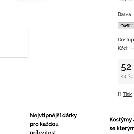
0,0
z
Barva
5
hvězdič
Dostup
Kód:
52
43 Kč
Měrná
Tisk
Nejvtipnější dárky
Kostýmy 
pro každou
se kterým
příležitost