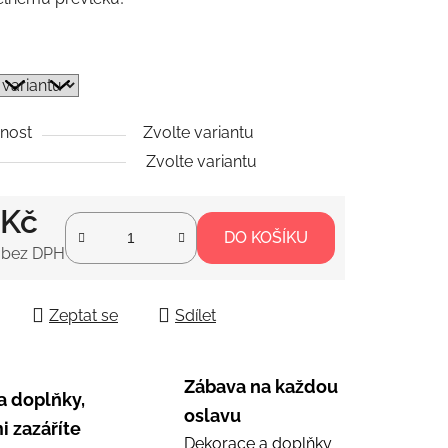
ek.
nost
Zvolte variantu
Zvolte variantu
 Kč
DO KOŠÍKU
 bez DPH
 cena:
Zeptat se
Sdílet
Zábava na každou
a doplňky,
oslavu
i zazáříte
Dekorace a doplňky