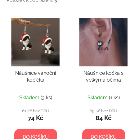
Položek k zobrazení:
3
V
ý
p
i
s
p
r
Náušnice vánoční
Náušnice kočka s
o
kočička
velkýma očima
d
u
k
Skladem
(3 ks)
Skladem
(1 ks)
t
61 Kč bez DPH
69 Kč bez DPH
ů
74 Kč
84 Kč
DO KOŠÍKU
DO KOŠÍKU