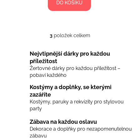
DO KOŠÍKU
3
položek celkem
O
v
l
Nejvtipnější dárky pro každou
á
příležitost
d
Žertovné dárky pro každou příležitost –
a
pobaví každého
c
í
Kostýmy a doplňky, se kterými
p
zazáříte
r
Kostýmy, paruky a rekvizity pro stylovou
v
party
k
y
Zábava na každou oslavu
v
Dekorace a doplňky pro nezapomenutelnou
ý
zábavu