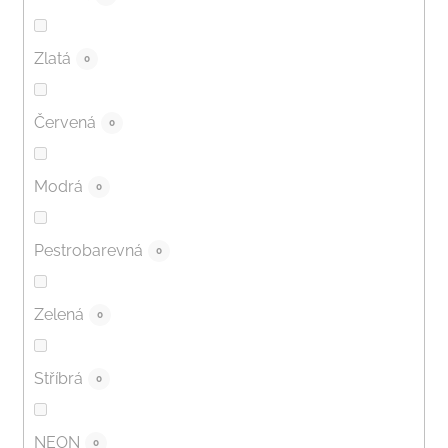
Zlatá
0
Červená
0
Modrá
0
Pestrobarevná
0
Zelená
0
Stříbrá
0
NEON
0