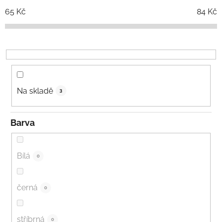
o
65
Kč
84
Kč
d
u
k
t
ů
Na skladě
3
Barva
Bílá
0
černá
0
stříbrná
0