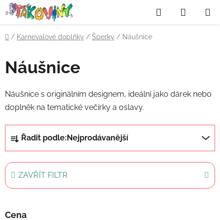
Přejít
Hledat
NÁKUP
na
obsah
KOŠÍK
Domů
/
Karnevalové doplňky
/
Šperky
/
Náušnice
Náušnice
Náušnice s originálním designem, ideální jako dárek nebo
doplněk na tematické večírky a oslavy.
Ř
Řadit podle:
Nejprodávanější
a
z
e
ZAVŘÍT FILTR
n
í
p
Cena
r