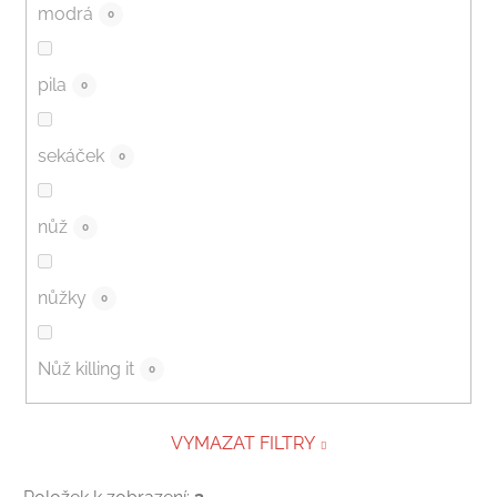
modrá
0
pila
0
sekáček
0
nůž
0
nůžky
0
Nůž killing it
0
VYMAZAT FILTRY