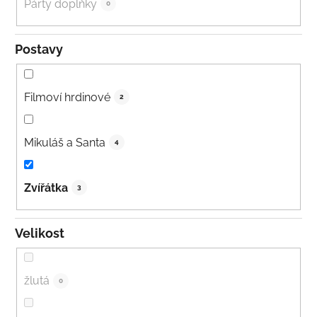
Párty doplňky
0
Postavy
Filmoví hrdinové
2
Mikuláš a Santa
4
Zvířátka
3
Velikost
žlutá
0