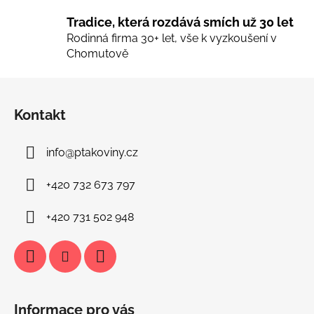
p
i
Tradice, která rozdává smích už 30 let
s
Rodinná firma 30+ let, vše k vyzkoušení v
u
Chomutově
Z
á
Kontakt
p
a
info
@
ptakoviny.cz
t
í
+420 732 673 797
+420 731 502 948
Informace pro vás