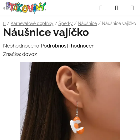
Přejít
Hledat
NÁKUP
na
obsah
KOŠÍK
Domů
/
Karnevalové doplňky
/
Šperky
/
Náušnice
/
Náušnice vajíčko
Náušnice vajíčko
Průměrné
Neohodnoceno
Podrobnosti hodnocení
hodnocení
Značka:
dovoz
produktu
je
0,0
z
5
hvězdiček.