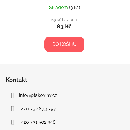
Skladem
(3 ks)
69 Kč bez DPH
83 Kč
DO KOŠÍKU
Z
á
Kontakt
p
a
info
@
ptakoviny.cz
t
í
+420 732 673 797
+420 731 502 948