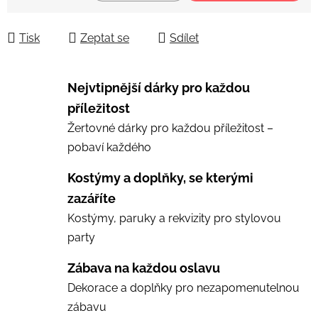
Měrná cena:
Tisk
Zeptat se
Sdílet
Nejvtipnější dárky pro každou
příležitost
Žertovné dárky pro každou příležitost –
pobaví každého
Kostýmy a doplňky, se kterými
zazáříte
Kostýmy, paruky a rekvizity pro stylovou
party
Zábava na každou oslavu
Dekorace a doplňky pro nezapomenutelnou
zábavu