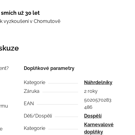
 smích už 30 let
e k vyzkoušení v Chomutově
skuze
ent?
Doplňkové parametry
Kategorie
Náhrdelníky
Záruka
2 roky
5020570283
EAN
týmu
486
Děti/Dospělí
Dospělí
Karnevalové
Kategorie
se
doplňky