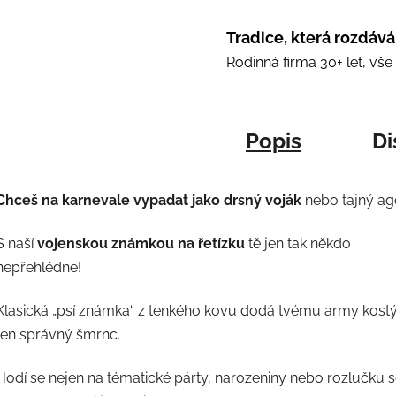
Tradice, která rozdává
Rodinná firma 30+ let, vš
Popis
Di
Chceš na karnevale vypadat jako drsný voják
nebo tajný ag
S naší
vojenskou známkou na řetízku
tě jen tak někdo
nepřehlédne!
Klasická „psí známka“ z tenkého kovu dodá tvému army kos
ten správný šmrnc.
Hodí se nejen na tématické párty, narozeniny nebo rozlučku 