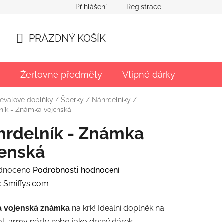
Přihlášení
Registrace
PRÁZDNÝ KOŠÍK
NÁKUPNÍ
KOŠÍK
Žertovné předměty
Vtipné dárky
Párty
evalové doplňky
/
Šperky
/
Náhrdelníky
/
ník - Známka vojenská
hrdelník - Známka
jenská
rné
dnoceno
Podrobnosti hodnocení
ení
:
Smiffys.com
tu
á vojenská známka
na krk! Ideální doplněk na
l, army párty nebo jako drsný dárek.