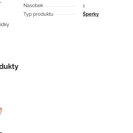
–
Násobek
1
Typ produktu
Šperky
bídky
odukty