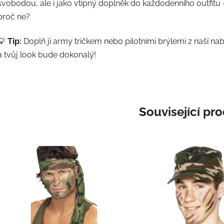
svobodou, ale i jako vtipný doplněk do každodenního outfitu 
proč ne?
💡
Tip:
Doplň ji army tričkem nebo pilotními brýlemi z naší na
a tvůj look bude dokonalý!
Související pr