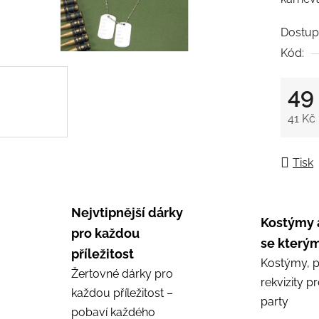
0,0
z
Dostup
5
Kód:
hvězdič
49
41 Kč
Měrná
Tisk
Nejvtipnější dárky
Kostýmy 
pro každou
se kterým
příležitost
Kostýmy, p
Žertovné dárky pro
rekvizity p
každou příležitost –
party
pobaví každého