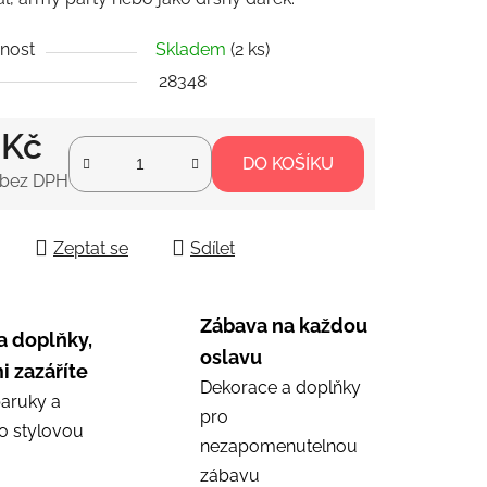
nost
Skladem
(2 ks)
28348
ek.
 Kč
DO KOŠÍKU
 bez DPH
 cena:
Zeptat se
Sdílet
Zábava na každou
a doplňky,
oslavu
i zazáříte
Dekorace a doplňky
aruky a
pro
ro stylovou
nezapomenutelnou
zábavu