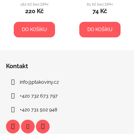
182 Kč bez DPH
61 Kč bez DPH
220 Kč
74 Kč
DO KOŠÍKU
DO KOŠÍKU
Z
á
Kontakt
p
a
info
@
ptakoviny.cz
t
í
+420 732 673 797
+420 731 502 948