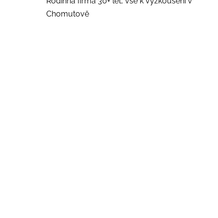
Rodinná firma 30+ let, vše k vyzkoušení v
Chomutově