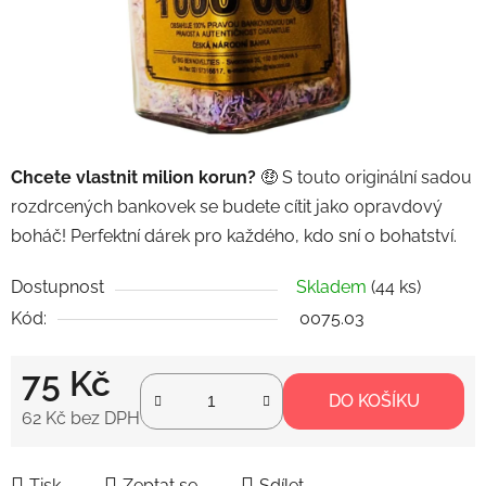
Chcete vlastnit milion korun?
🤑 S touto originální sadou
rozdrcených bankovek se budete cítit jako opravdový
boháč! Perfektní dárek pro každého, kdo sní o bohatství.
Dostupnost
Skladem
(44 ks)
Kód:
0075.03
75 Kč
DO KOŠÍKU
62 Kč bez DPH
Měrná cena:
Tisk
Zeptat se
Sdílet