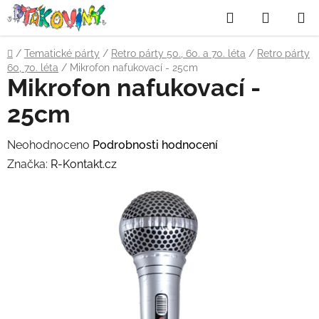
Přejít
Hledat
NÁKUP
na
obsah
KOŠÍK
Domů
/
Tematické párty
/
Retro párty 50., 60. a 70. léta
/
Retro párty
60, 70. léta
/
Mikrofon nafukovací - 25cm
Mikrofon nafukovací -
25cm
Průměrné
Neohodnoceno
Podrobnosti hodnocení
hodnocení
Značka:
R-Kontakt.cz
produktu
je
0,0
z
5
hvězdiček.