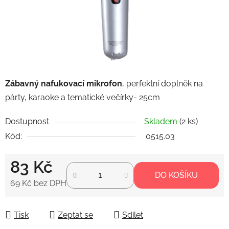
Zábavný nafukovací mikrofon
, perfektní doplněk na
párty, karaoke a tematické večírky- 25cm
Dostupnost
Skladem
(2 ks)
Kód:
0515.03
83 Kč
DO KOŠÍKU
69 Kč bez DPH
Měrná cena:
Tisk
Zeptat se
Sdílet