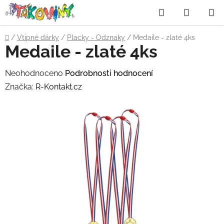
Přejít
Hledat
NÁKUP
na
obsah
KOŠÍK
Domů
/
Vtipné dárky
/
Placky - Odznaky
/
Medaile - zlaté 4ks
Medaile - zlaté 4ks
Průměrné
Neohodnoceno
Podrobnosti hodnocení
hodnocení
Značka:
R-Kontakt.cz
produktu
je
0,0
z
5
hvězdiček.