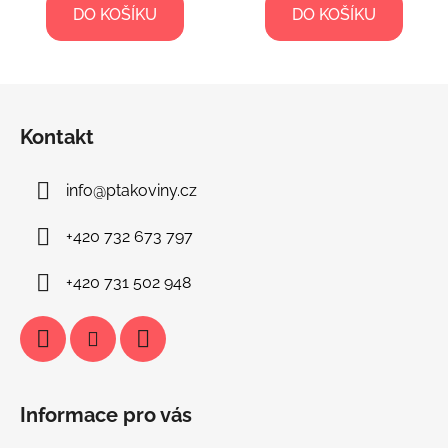
DO KOŠÍKU
DO KOŠÍKU
Z
á
Kontakt
p
a
info
@
ptakoviny.cz
t
í
+420 732 673 797
+420 731 502 948
Informace pro vás