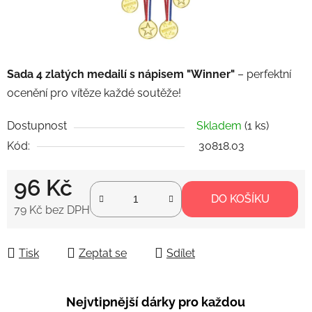
Sada 4 zlatých medailí s nápisem "Winner"
– perfektní
ocenění pro vítěze každé soutěže!
Dostupnost
Skladem
(1 ks)
Kód:
30818.03
96 Kč
DO KOŠÍKU
79 Kč bez DPH
Měrná cena:
Tisk
Zeptat se
Sdílet
Nejvtipnější dárky pro každou