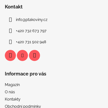
á
Kontakt
p
a
info
@
ptakoviny.cz
t
í
+420 732 673 797
+420 731 502 948
Informace pro vás
Magazín
O nás
Kontakty
Obchodní podmínky