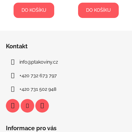
DO KOŠÍKU
DO KOŠÍKU
Z
á
Kontakt
p
a
info
@
ptakoviny.cz
t
í
+420 732 673 797
+420 731 502 948
Informace pro vás