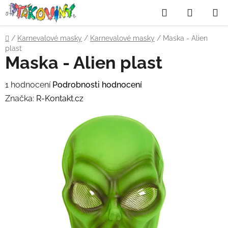
Přejít
Hledat
NÁKUP
na
obsah
KOŠÍK
Domů
/
Karnevalové masky
/
Karnevalové masky
/
Maska - Alien
plast
Maska - Alien plast
Průměrné
1 hodnocení
Podrobnosti hodnocení
hodnocení
Značka:
R-Kontakt.cz
produktu
je
5,0
z
5
hvězdiček.