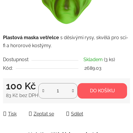
Plastová maska vetřelce
s děsivými rysy, skvělá pro sci-
fi a hororové kostýmy.
Dostupnost
Skladem
(3 ks)
Kód:
2689.03
100 Kč
DO KOŠÍKU
83 Kč bez DPH
Měrná cena:
Tisk
Zeptat se
Sdílet