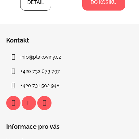
DETAIL
DO KOŠÍKU
Z
á
Kontakt
p
a
info
@
ptakoviny.cz
t
í
+420 732 673 797
+420 731 502 948
Informace pro vás