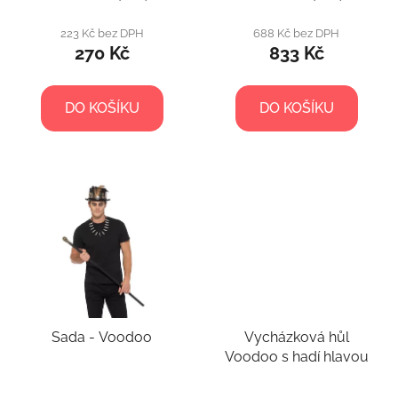
223 Kč bez DPH
688 Kč bez DPH
270 Kč
833 Kč
DO KOŠÍKU
DO KOŠÍKU
Sada - Voodoo
Vycházková hůl
Voodoo s hadí hlavou