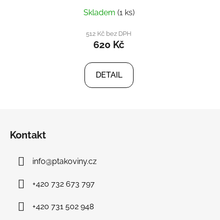
Skladem
(1 ks)
512 Kč bez DPH
620 Kč
DETAIL
Z
á
Kontakt
p
a
info
@
ptakoviny.cz
t
í
+420 732 673 797
+420 731 502 948