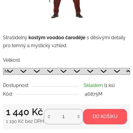
Strašidelný
kostým voodoo čaroděje
s děsivými detaily
pro temný a mystický vzhled.
Velikost
Dostupnost
Skladem
(1 ks)
Kód:
46875M
1 440 Kč
DO KOŠÍKU
1 190 Kč bez DPH
Měrná cena: