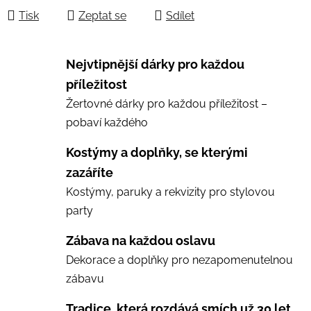
Tisk
Zeptat se
Sdílet
Nejvtipnější dárky pro každou
příležitost
Žertovné dárky pro každou příležitost –
pobaví každého
Kostýmy a doplňky, se kterými
zazáříte
Kostýmy, paruky a rekvizity pro stylovou
party
Zábava na každou oslavu
Dekorace a doplňky pro nezapomenutelnou
zábavu
Tradice, která rozdává smích už 30 let