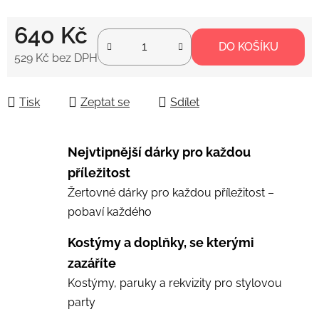
640 Kč
DO KOŠÍKU
529 Kč bez DPH
Měrná cena:
Tisk
Zeptat se
Sdílet
Nejvtipnější dárky pro každou
příležitost
Žertovné dárky pro každou příležitost –
pobaví každého
Kostýmy a doplňky, se kterými
zazáříte
Kostýmy, paruky a rekvizity pro stylovou
party