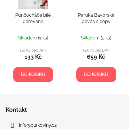
Punčocháče bílé
Paruka Bavorské
děrované
děvče s copy
Skladem
(1 ks)
Skladem
(2 ks)
110 Kč bez DPH
545 Kč bez DPH
133 Kč
659 Kč
DO KOŠÍKU
DO KOŠÍKU
Z
á
Kontakt
p
a
info
@
ptakoviny.cz
t