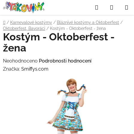
Přejít
Hledat
NÁKUP
na
obsah
KOŠÍK
Domů
/
Karnevalové kostýmy
/
Bláznivé kostýmy a Oktoberfest
/
Oktoberfest, Bavoráci
/
Kostým - Oktoberfest - žena
Kostým - Oktoberfest -
žena
Průměrné
Neohodnoceno
Podrobnosti hodnocení
hodnocení
Značka:
Smiffys.com
produktu
je
0,0
z
5
hvězdiček.