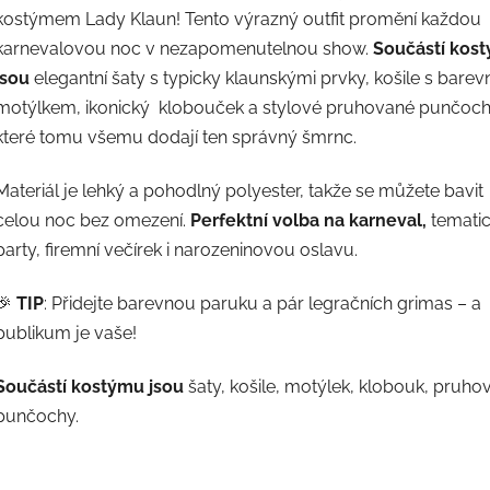
z
kostýmem Lady Klaun! Tento výrazný outfit promění každou
5
hvězdiček.
karnevalovou noc v nezapomenutelnou show.
Součástí kos
jsou
elegantní šaty s typicky klaunskými prvky, košile s bare
motýlkem, ikonický klobouček a stylové pruhované punčoch
které tomu všemu dodají ten správný šmrnc.
Materiál je lehký a pohodlný polyester, takže se můžete bavit
celou noc bez omezení.
Perfektní volba na karneval,
temati
party, firemní večírek i narozeninovou oslavu.
🎉
TIP
: Přidejte barevnou paruku a pár legračních grimas – a
publikum je vaše!
Součástí kostýmu jsou
šaty, košile, motýlek, klobouk, pruho
punčochy.