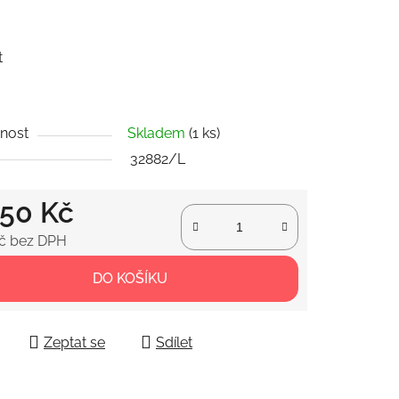
ek.
t
nost
Skladem
(1 ks)
32882/L
050 Kč
č bez DPH
 cena:
DO KOŠÍKU
Zeptat se
Sdílet