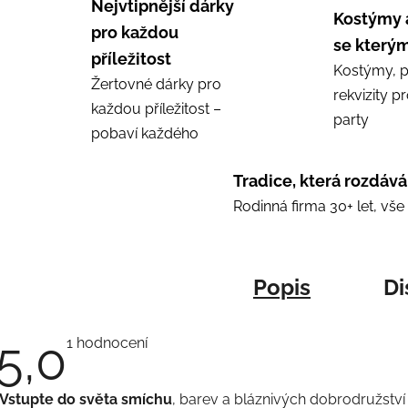
Nejvtipnější dárky
Kostýmy 
pro každou
se kterým
příležitost
Kostýmy, p
Žertovné dárky pro
rekvizity p
každou příležitost –
party
pobaví každého
Tradice, která rozdává
Rodinná firma 30+ let, vš
Popis
Di
5,0
Průměrné
1 hodnocení
hodnocení
produktu
je
Vstupte do světa smíchu
, barev a bláznivých dobrodružství
5,0