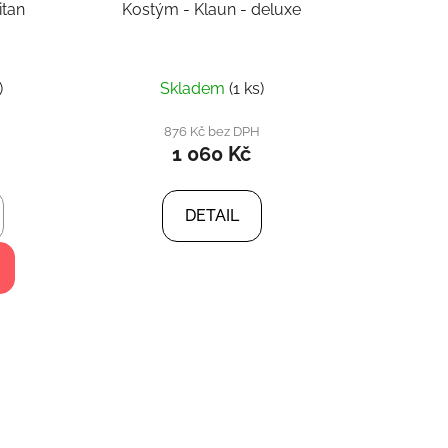
itan
Kostým - Klaun - deluxe
rné
)
Skladem
(1 ks)
ení
tu
876 Kč bez DPH
1 060 Kč
DETAIL
ek.