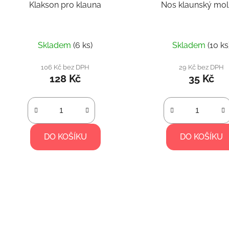
Klakson pro klauna
Nos klaunský mol
Průmě
Skladem
(6 ks)
Skladem
(10 ks
hodnoc
produk
106 Kč bez DPH
29 Kč bez DPH
128 Kč
35 Kč
je
5,0
z
5
hvězdič
DO KOŠÍKU
DO KOŠÍKU