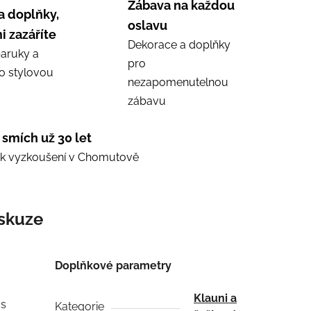
Zábava na každou
a doplňky,
oslavu
i zazáříte
Dekorace a doplňky
aruky a
pro
ro stylovou
nezapomenutelnou
zábavu
 smích už 30 let
e k vyzkoušení v Chomutově
skuze
Doplňkové parametry
Klauni a
 s
Kategorie