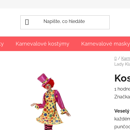
ky
Karnevalové kostýmy
Karnevalové masky
Domů
/
Karn
Lady Kl
Kos
Průmě
1 hodn
hodnoc
Značka
produk
Veselý
je
každém
5,0
punčoch
z