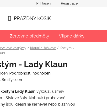
Přihlášení
Registrace
PRÁZDNÝ KOŠÍK
NÁKUPNÍ
KOŠÍK
Žertovné předměty
Vtipné dárky
Párty
evalové kostýmy
/
Klauni a šaškové
/
Kostým -
aun
tým - Lady Klaun
rné
ocení
Podrobnosti hodnocení
ení
:
Smiffys.com
tu
 kostým Lady Klaun
vykouzlí úsměv
u! Stylové šaty, klobouk i pruhované
y jsou ideální na karneval nebo bláznivou