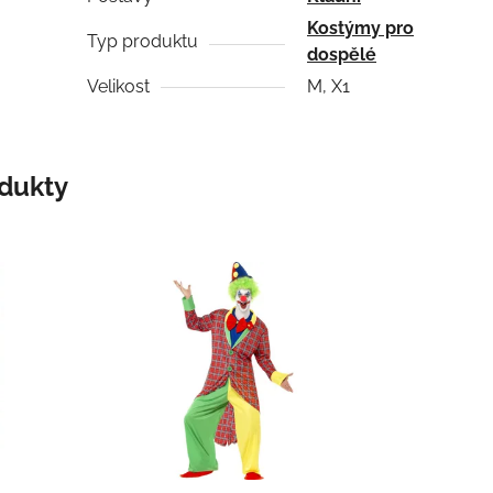
Kostýmy pro
Typ produktu
dospělé
Velikost
M, X1
odukty