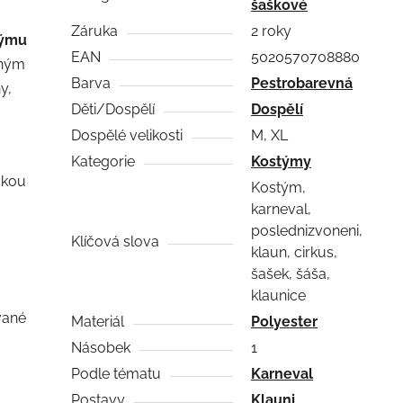
šaškové
Záruka
2 roky
týmu
EAN
5020570708880
vným
Barva
Pestrobarevná
y,
Děti/Dospělí
Dospělí
Dospělé velikosti
M, XL
Kategorie
Kostýmy
ckou
Kostým,
karneval,
poslednizvoneni,
Klíčová slova
klaun, cirkus,
šašek, šáša,
klaunice
vané
Materiál
Polyester
Násobek
1
Podle tématu
Karneval
Postavy
Klauni