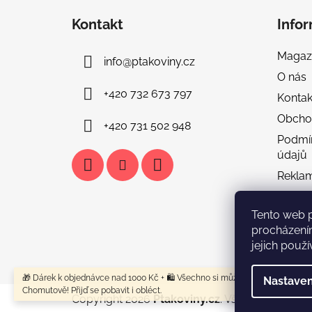
á
Kontakt
Info
p
a
Magaz
info
@
ptakoviny.cz
t
O nás
í
+420 732 673 797
Kontak
Obcho
+420 731 502 948
Podmí
údajů
Rekla
Doprav
Tento web 
Tabulka
procházení
FAQ & 
jejich použí
🎁 Dárek k objednávce nad 1000 Kč + 🛍️ Všechno si můžeš vyzkoušet u nás
Nastaven
Chomutově! Přijď se pobavit i obléct.
Copyright 2026
Ptakoviny.cz
. Všechna práva v