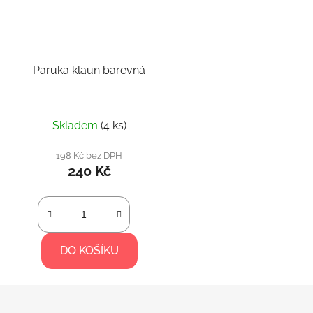
Paruka klaun barevná
Průměrné
Skladem
(4 ks)
hodnocení
produktu
198 Kč bez DPH
240 Kč
je
5,0
z
5
hvězdiček.
DO KOŠÍKU