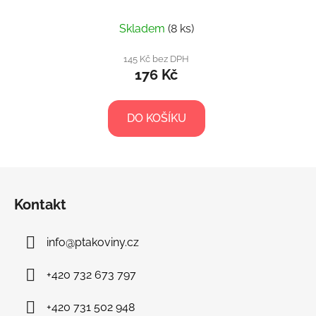
Skladem
(8 ks)
145 Kč bez DPH
176 Kč
DO KOŠÍKU
Z
á
Kontakt
p
a
info
@
ptakoviny.cz
t
í
+420 732 673 797
+420 731 502 948