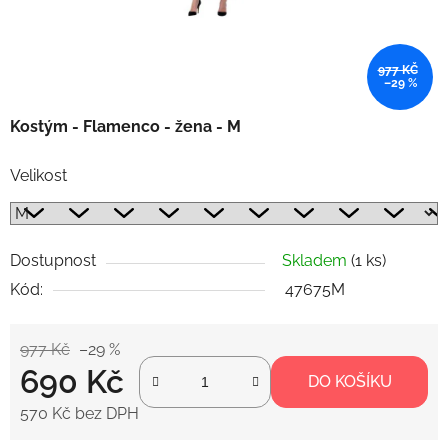
977 KČ
–29 %
Kostým - Flamenco - žena - M
Velikost
Dostupnost
Skladem
(1 ks)
Kód:
47675M
977 Kč
–29 %
690 Kč
DO KOŠÍKU
570 Kč bez DPH
Měrná cena: