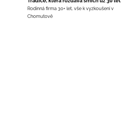
Tradice, která rozdává smích už 30 let
Rodinná firma 30+ let, vše k vyzkoušení v
Chomutově