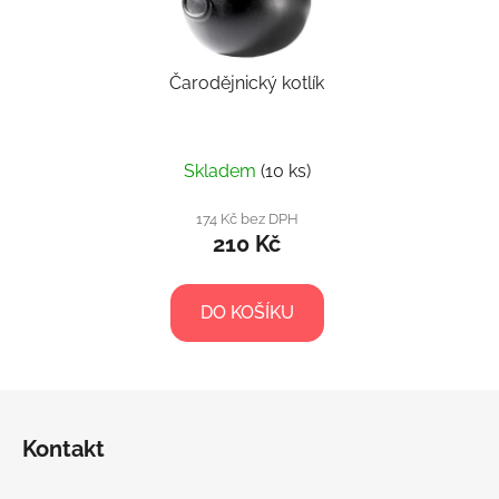
Čarodějnický kotlík
Skladem
(10 ks)
174 Kč bez DPH
210 Kč
DO KOŠÍKU
Z
á
Kontakt
p
a