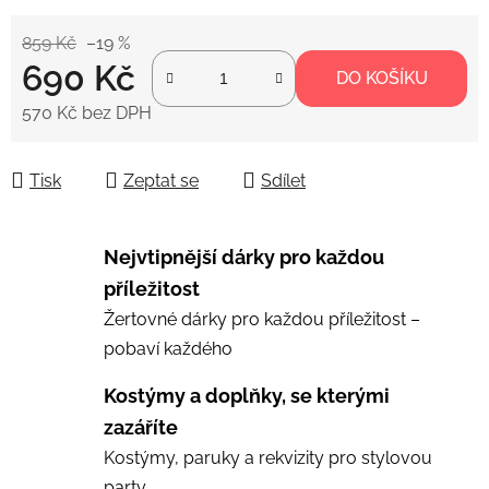
859 Kč
–19 %
690 Kč
DO KOŠÍKU
570 Kč bez DPH
Měrná cena:
Tisk
Zeptat se
Sdílet
Nejvtipnější dárky pro každou
příležitost
Žertovné dárky pro každou příležitost –
pobaví každého
Kostýmy a doplňky, se kterými
zazáříte
Kostýmy, paruky a rekvizity pro stylovou
party