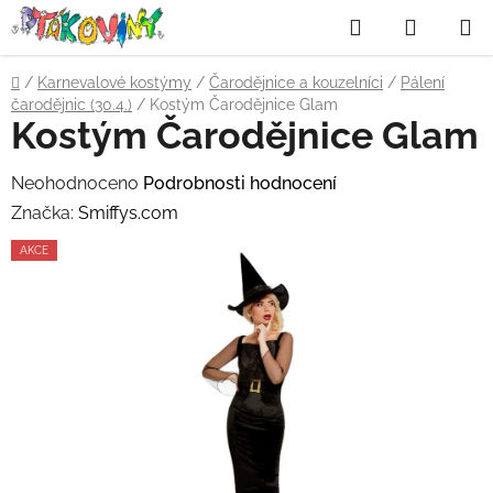
Přejít
Hledat
NÁKUP
na
obsah
KOŠÍK
Domů
/
Karnevalové kostýmy
/
Čarodějnice a kouzelníci
/
Pálení
čarodějnic (30.4.)
/
Kostým Čarodějnice Glam
Kostým Čarodějnice Glam
Průměrné
Neohodnoceno
Podrobnosti hodnocení
hodnocení
Značka:
Smiffys.com
produktu
AKCE
je
0,0
z
5
hvězdiček.