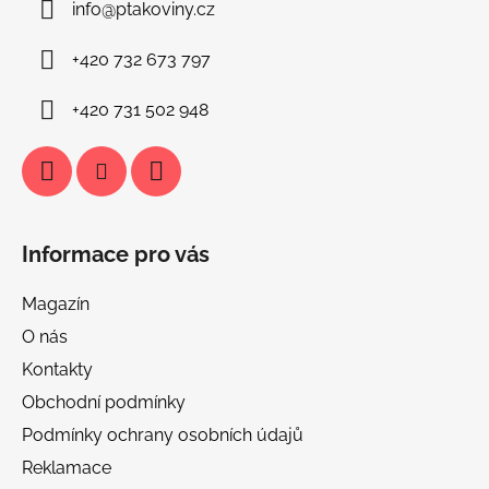
info
@
ptakoviny.cz
t
í
+420 732 673 797
+420 731 502 948
Informace pro vás
Magazín
O nás
Kontakty
Obchodní podmínky
Podmínky ochrany osobních údajů
Reklamace