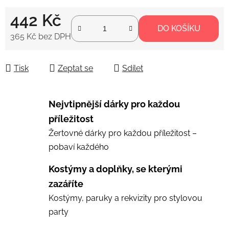
442 Kč
DO KOŠÍKU
365 Kč bez DPH
Měrná cena:
Tisk
Zeptat se
Sdílet
Nejvtipnější dárky pro každou
příležitost
Žertovné dárky pro každou příležitost –
pobaví každého
Kostýmy a doplňky, se kterými
zazáříte
Kostýmy, paruky a rekvizity pro stylovou
party