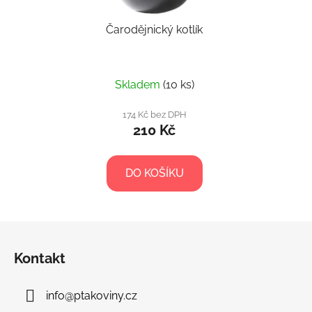
Čarodějnický kotlík
Skladem
(10 ks)
174 Kč bez DPH
210 Kč
DO KOŠÍKU
Z
á
Kontakt
p
a
info
@
ptakoviny.cz
t