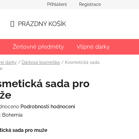
Přihlášení
Registrace
PRÁZDNÝ KOŠÍK
NÁKUPNÍ
KOŠÍK
Žertovné předměty
Vtipné dárky
Párty
né dárky
/
Dárková kosmetika
/
Kosmetická sada
že
smetická sada pro
že
rné
dnoceno
Podrobnosti hodnocení
ení
:
Bohemia
tu
ická sada pro muže