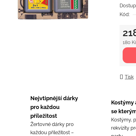
0,0
Dostup
z
Kód:
5
hvězdič
21
180 K
Měrná
Tisk
Nejvtipnější dárky
Kostýmy 
pro každou
se kterým
příležitost
Kostýmy, p
Žertovné dárky pro
rekvizity p
každou příležitost –