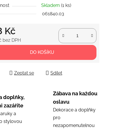
nost
Skladem
(1 ks)
061840.03
ek.
8 Kč
č bez DPH
 cena:
DO KOŠÍKU
Zeptat se
Sdílet
Zábava na každou
a doplňky,
oslavu
i zazáříte
Dekorace a doplňky
aruky a
pro
ro stylovou
nezapomenutelnou