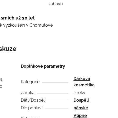
zábavu
 smích už 30 let
e k vyzkoušení v Chomutově
skuze
Doplňkové parametry
Dárková
va
Kategorie
kosmetika
ro
Záruka
2 roky
Děti/Dospělí
Dospělí
Dle pohlaví
pánské
Vtipné