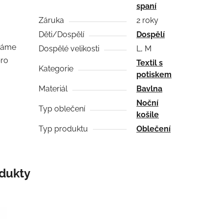
spaní
Záruka
2 roky
Děti/Dospělí
Dospělí
 máme
Dospělé velikosti
L, M
ro
Textil s
Kategorie
potiskem
Materiál
Bavlna
Noční
Typ oblečení
košile
Typ produktu
Oblečení
odukty