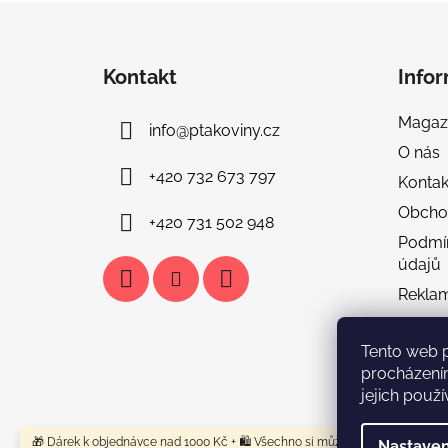
Z
á
Kontakt
Info
p
a
Magaz
info
@
ptakoviny.cz
t
O nás
í
+420 732 673 797
Kontak
Obcho
+420 731 502 948
Podmí
údajů
Rekla
Doprav
Tento web 
Tabulka
procházení
FAQ & 
jejich použí
🎁 Dárek k objednávce nad 1000 Kč + 🛍️ Všechno si můžeš vyzkoušet u nás
Nastaven