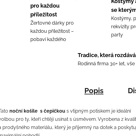
Kostýmy 
pro každou
se kterým
příležitost
Kostýmy, p
Žertovné dárky pro
rekvizity p
každou příležitost –
party
pobaví každého
Tradice, která rozdává
Rodinná firma 30+ let, vš
Popis
Di
Tato
noční košile s čepičkou
s vtipným potiskem je ideální
volbou pro ty, kteří chtějí usínat s úsměvem. Vyrobena z kvali
a prodyšného materiálu, který je příjemný na dotek a poskytu
maximální pohodlí.