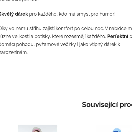
Skvělý dárek
pro každého, kdo má smysl pro humor!
Díky volnému střihu zajistí komfort po celou noc. V nabídce
různé velikosti a potisky, které rozesmějí každého.
Perfektní
p
domácí pohodu, pyžamové večírky i jako vtipný dárek k
narozeninám.
Související pr