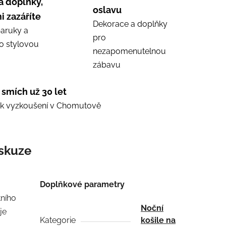
a doplňky,
oslavu
i zazáříte
Dekorace a doplňky
aruky a
pro
ro stylovou
nezapomenutelnou
zábavu
 smích už 30 let
e k vyzkoušení v Chomutově
skuze
Doplňkové parametry
tního
Noční
je
Kategorie
košile na