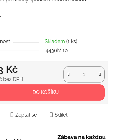
t
ek.
nost
Skladem
(1 ks)
4436M.10
3 Kč
č bez DPH
 cena:
DO KOŠÍKU
Zeptat se
Sdílet
Zábava na každou