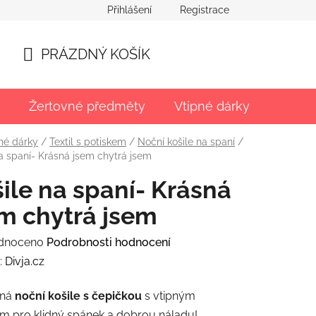
Přihlášení
Registrace
PRÁZDNÝ KOŠÍK
NÁKUPNÍ
KOŠÍK
Žertovné předměty
Vtipné dárky
Párty
né dárky
/
Textil s potiskem
/
Noční košile na spaní
/
a spaní- Krásná jsem chytrá jsem
ile na spaní- Krásná
m chytrá jsem
rné
dnoceno
Podrobnosti hodnocení
ení
:
Divja.cz
tu
lná
noční košile s čepičkou
s vtipným
em pro klidný spánek a dobrou náladu!