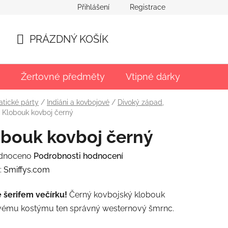
Přihlášení
Registrace
PRÁZDNÝ KOŠÍK
NÁKUPNÍ
KOŠÍK
Žertovné předměty
Vtipné dárky
Párty
tické párty
/
Indiáni a kovbojové
/
Divoký západ,
Klobouk kovboj černý
bouk kovboj černý
rné
dnoceno
Podrobnosti hodnocení
ení
:
Smiffys.com
tu
e šerifem večírku!
Černý kovbojský klobouk
vému kostýmu ten správný westernový šmrnc.