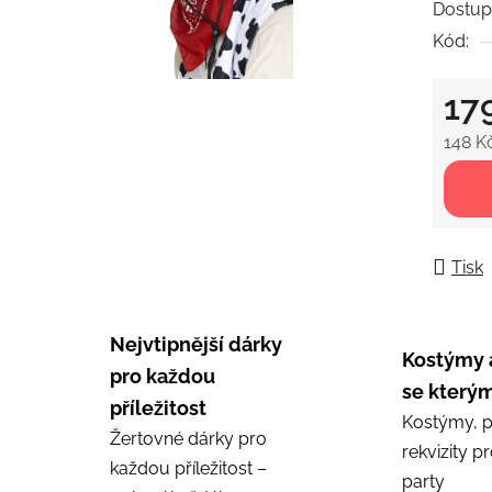
Dostup
5
Kód:
hvězdič
17
148 K
Měrná
Tisk
Nejvtipnější dárky
Kostýmy 
pro každou
se kterým
příležitost
Kostýmy, p
Žertovné dárky pro
rekvizity p
každou příležitost –
party