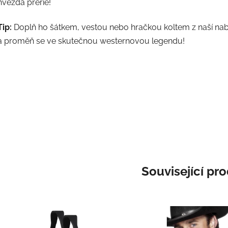
hvězda prérie!
Tip:
Doplň ho šátkem, vestou nebo hračkou koltem z naší na
a proměň se ve skutečnou westernovou legendu!
Související pr