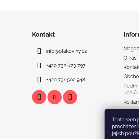
Z
á
Kontakt
Info
p
a
Magaz
info
@
ptakoviny.cz
t
O nás
í
+420 732 673 797
Kontak
Obcho
+420 731 502 948
Podmí
údajů
Rekla
Doprav
Tento web 
Tabulka
procházení
FAQ & 
jejich použí