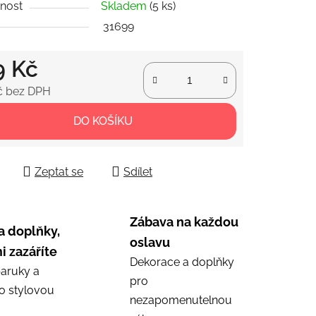
nost
Skladem
(5 ks)
31699
ek.
9 Kč
č bez DPH
 cena:
DO KOŠÍKU
Zeptat se
Sdílet
Zábava na každou
a doplňky,
oslavu
i zazáříte
Dekorace a doplňky
aruky a
pro
ro stylovou
nezapomenutelnou