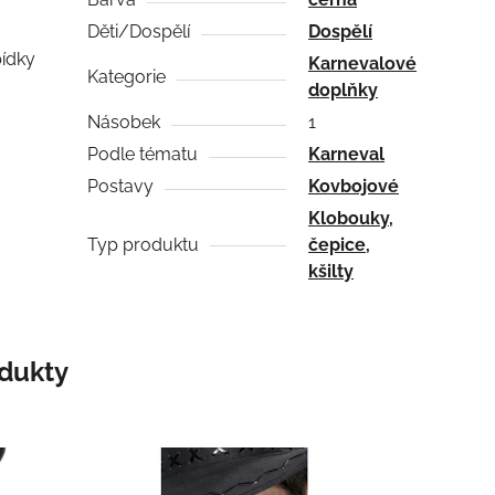
Děti/Dospělí
Dospělí
bídky
Karnevalové
Kategorie
doplňky
Násobek
1
Podle tématu
Karneval
Postavy
Kovbojové
Klobouky,
Typ produktu
čepice,
kšilty
odukty