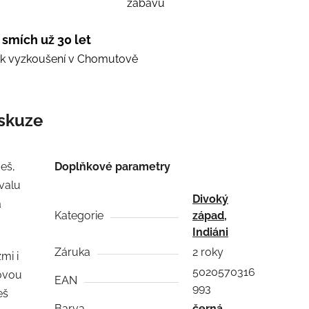
zábavu
 smích už 30 let
e k vyzkoušení v Chomutově
skuze
eš,
Doplňkové parametry
valu
Divoký
a
Kategorie
západ,
Indiáni
Záruka
2 roky
zmi i
5020570316
novou
EAN
993
eš
Barva
černá