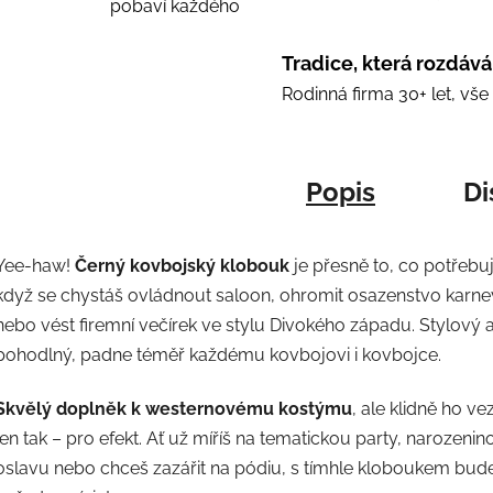
pobaví každého
Tradice, která rozdává
Rodinná firma 30+ let, vš
Popis
Di
Yee-haw!
Černý kovbojský klobouk
je přesně to, co potřebuj
když se chystáš ovládnout saloon, ohromit osazenstvo karne
nebo vést firemní večírek ve stylu Divokého západu. Stylový 
pohodlný, padne téměř každému kovbojovi i kovbojce.
Skvělý doplněk k westernovému kostýmu
, ale klidně ho ve
jen tak – pro efekt. Ať už míříš na tematickou party, narozeni
oslavu nebo chceš zazářit na pódiu, s tímhle kloboukem bud