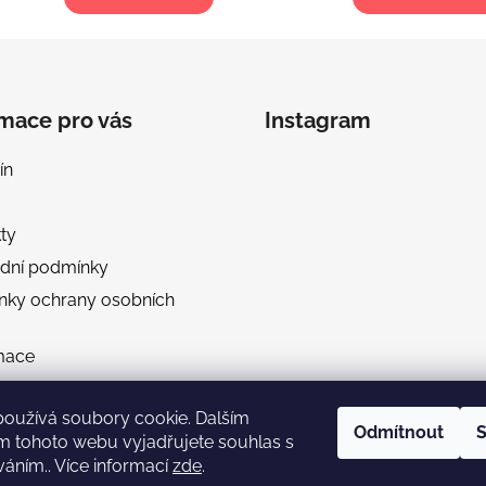
rmace pro vás
Instagram
ín
ty
dní podmínky
nky ochrany osobních
mace
a a platba
používá soubory cookie. Dalším
 velikostí
Odmítnout
S
m tohoto webu vyjadřujete souhlas s
otázky ohledně objednávek
Sledovat na Instag
váním.. Více informací
zde
.