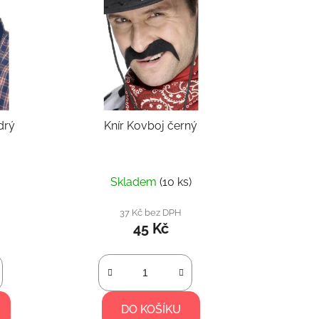
drý
Knír Kovboj černý
Průměrné
Skladem
(10 ks)
hodnocení
produktu
37 Kč bez DPH
45 Kč
je
5,0
z
5
hvězdiček.
DO KOŠÍKU