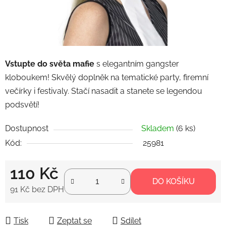
Vstupte do světa mafie
s elegantním gangster
kloboukem! Skvělý doplněk na tematické party, firemní
večírky i festivaly. Stačí nasadit a stanete se legendou
podsvětí!
Dostupnost
Skladem
(6 ks)
Kód:
25981
110 Kč
DO KOŠÍKU
91 Kč bez DPH
Měrná cena:
Tisk
Zeptat se
Sdílet