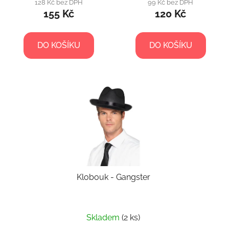
128 Kč bez DPH
99 Kč bez DPH
155 Kč
120 Kč
DO KOŠÍKU
DO KOŠÍKU
Klobouk - Gangster
Skladem
(2 ks)