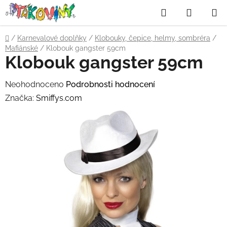
Přejít
Hledat
NÁKUP
na
obsah
KOŠÍK
Domů
/
Karnevalové doplňky
/
Klobouky, čepice, helmy, sombréra
/
Mafiánské
/
Klobouk gangster 59cm
Klobouk gangster 59cm
Průměrné
Neohodnoceno
Podrobnosti hodnocení
hodnocení
Značka:
Smiffys.com
produktu
je
0,0
z
5
hvězdiček.