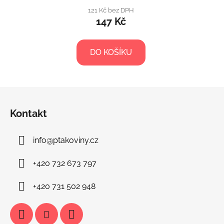
121 Kč bez DPH
147 Kč
DO KOŠÍKU
Z
á
Kontakt
p
a
info
@
ptakoviny.cz
t
í
+420 732 673 797
+420 731 502 948