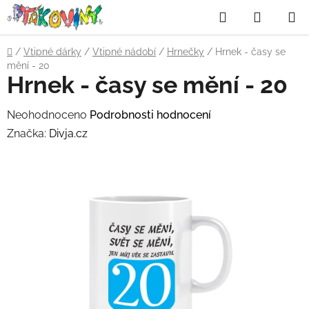
Přejít
Hledat
NÁKUP
na
obsah
KOŠÍK
Domů
/
Vtipné dárky
/
Vtipné nádobí
/
Hrnečky
/
Hrnek - časy se
mění - 20
Hrnek - časy se mění - 20
Průměrné
Neohodnoceno
Podrobnosti hodnocení
hodnocení
Značka:
Divja.cz
produktu
je
0,0
z
5
hvězdiček.