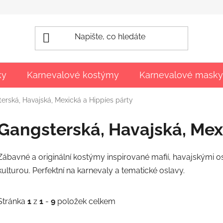
ky
Karnevalové kostýmy
Karnevalové masky
erská, Havajská, Mexická a Hippíes párty
Gangsterská, Havajská, Mex
Zábavné a originální kostýmy inspirované mafií, havajskými o
kulturou. Perfektní na karnevaly a tematické oslavy.
Stránka
1
z
1
-
9
položek celkem