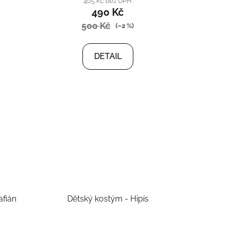
405 Kč bez DPH
490 Kč
500 Kč
(–2 %)
DETAIL
afián
Dětský kostým - Hipís