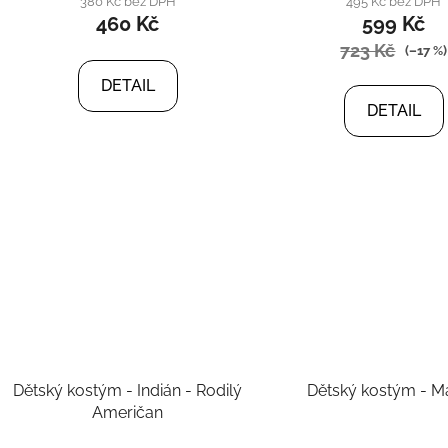
380 Kč bez DPH
495 Kč bez DPH
460 Kč
599 Kč
723 Kč
(–17 %)
DETAIL
DETAIL
Dětský kostým - Indián - Rodilý
Dětský kostým - M
Američan