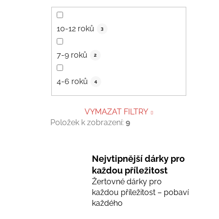
10-12 roků
3
7-9 roků
2
4-6 roků
4
VYMAZAT FILTRY
Položek k zobrazení:
9
Nejvtipnější dárky pro
každou příležitost
Žertovné dárky pro
každou příležitost – pobaví
každého