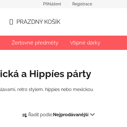
Přihlášení
Registrace
PRÁZDNÝ KOŠÍK
NÁKUPNÍ
KOŠÍK
Žertovné předměty
Vtipné dárky
Párty
ická a Hippíes párty
slavami, retro stylem, hippies nebo mexickou
Ř
Řadit podle:
Nejprodávanější
a
z