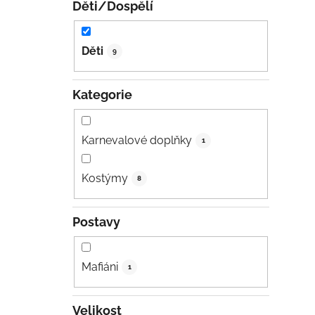
Děti/Dospělí
Děti
9
Kategorie
Karnevalové doplňky
1
Kostýmy
8
Postavy
Mafiáni
1
Velikost