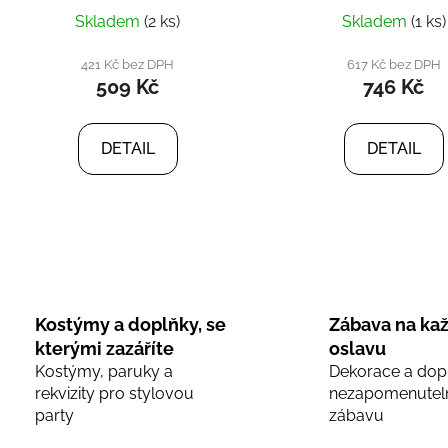
Skladem
(2 ks)
Skladem
(1 ks)
421 Kč bez DPH
617 Kč bez DPH
509 Kč
746 Kč
DETAIL
DETAIL
O
v
l
á
d
Kostýmy a doplňky, se
Zábava na ka
a
kterými zazáříte
oslavu
c
Kostýmy, paruky a
Dekorace a dop
í
rekvizity pro stylovou
nezapomenutel
p
party
zábavu
r