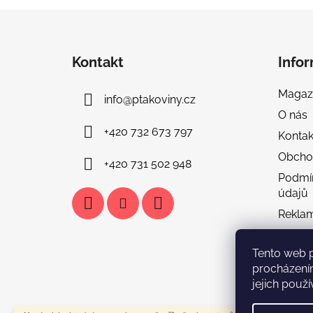
Z
á
Kontakt
Info
p
a
Magaz
info
@
ptakoviny.cz
t
O nás
í
+420 732 673 797
Kontak
Obcho
+420 731 502 948
Podmí
údajů
Rekla
Doprav
Tento web 
Tabulka
procházení
FAQ & 
jejich použí