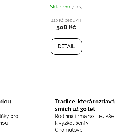
Skladem
(1 ks)
420 Kč bez DPH
508 Kč
DETAIL
ždou
Tradice, která rozdává
smích už 30 let
lňky pro
Rodinná firma 30+ let, vše
nou
k vyzkoušení v
Chomutově