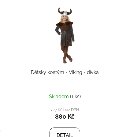
e
n
í
p
r
o
d
u
k
é
Dětský kostým - Viking - dívka
t
ů
Skladem
(1 ks)
727 Kč bez DPH
880 Kč
DETAIL