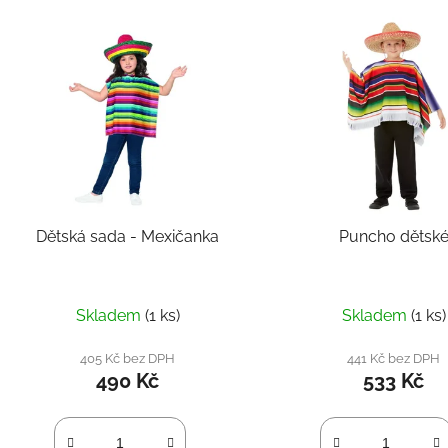
V
ý
p
s
p
r
o
d
Dětská sada - Mexičanka
Puncho dětsk
u
k
t
Skladem
(1 ks)
Skladem
(1 ks)
ů
405 Kč bez DPH
441 Kč bez DPH
490 Kč
533 Kč