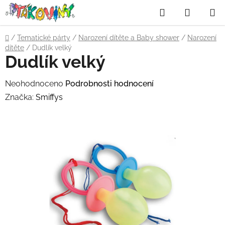
Přejít
Hledat
NÁKUP
na
obsah
KOŠÍK
Domů
/
Tematické párty
/
Narození dítěte a Baby shower
/
Narození
dítěte
/
Dudlík velký
Dudlík velký
Průměrné
Neohodnoceno
Podrobnosti hodnocení
hodnocení
Značka:
Smiffys
produktu
je
0,0
z
5
hvězdiček.