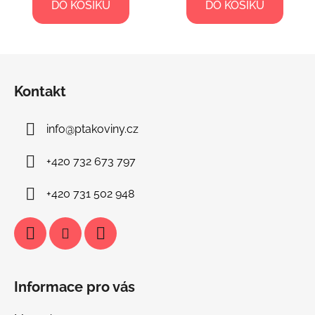
DO KOŠÍKU
DO KOŠÍKU
Z
á
Kontakt
p
a
info
@
ptakoviny.cz
t
í
+420 732 673 797
+420 731 502 948
Informace pro vás