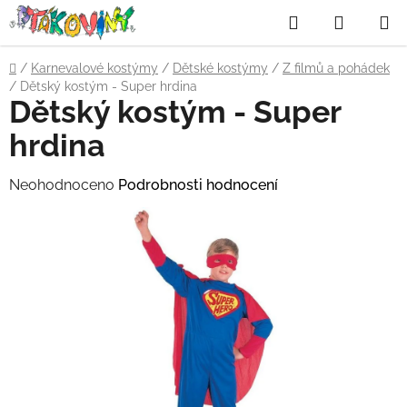
Přejít
Hledat
NÁKUP
na
obsah
KOŠÍK
Domů
/
Karnevalové kostýmy
/
Dětské kostýmy
/
Z filmů a pohádek
/
Dětský kostým - Super hrdina
Dětský kostým - Super
hrdina
Průměrné
Neohodnoceno
Podrobnosti hodnocení
hodnocení
produktu
je
0,0
z
5
hvězdiček.