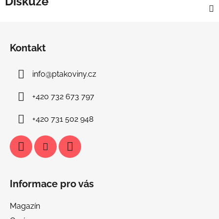
Diskuze
Z
á
Kontakt
p
a
info
@
ptakoviny.cz
t
í
+420 732 673 797
+420 731 502 948
Informace pro vás
Magazín