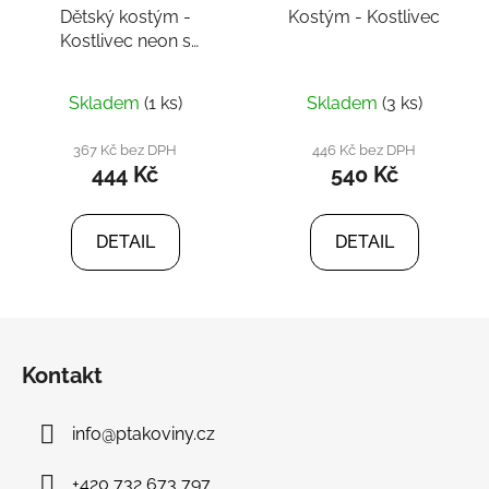
Dětský kostým -
Kostým - Kostlivec
Kostlivec neon s
maskou
Skladem
(1 ks)
Skladem
(3 ks)
367 Kč bez DPH
446 Kč bez DPH
444 Kč
540 Kč
DETAIL
DETAIL
Z
á
Kontakt
p
a
info
@
ptakoviny.cz
t
í
+420 732 673 797