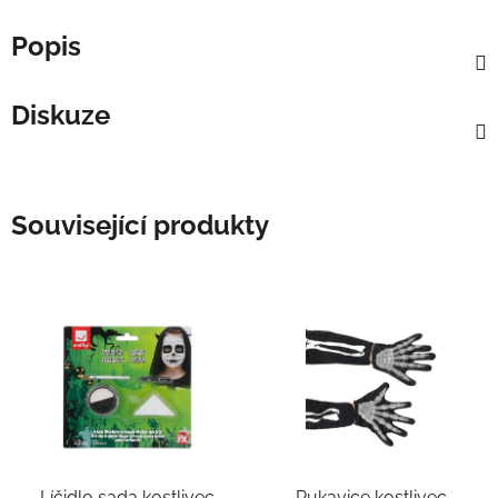
Popis
Diskuze
Související produkty
Líčidlo sada kostlivec
Rukavice kostlivec