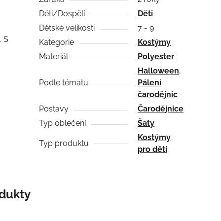
Děti/Dospělí
Děti
Dětské velikosti
7 - 9
. S
Kategorie
Kostýmy
Materiál
Polyester
Halloween
,
Podle tématu
Pálení
čarodějnic
Postavy
Čarodějnice
Typ oblečení
Šaty
Kostýmy
Typ produktu
pro děti
odukty