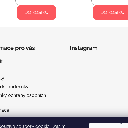
DO KOŠÍKU
DO KOŠÍKU
rmace pro vás
Instagram
ín
ty
dní podmínky
nky ochrany osobních
mace
a a platba
používá soubory cookie. Dalším
 velikostí