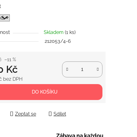
t
ek.
nost
Skladem
(1 ks)
212053/4-6
č
–11 %
0 Kč
č bez DPH
 cena:
DO KOŠÍKU
Zeptat se
Sdílet
Zábava na každou