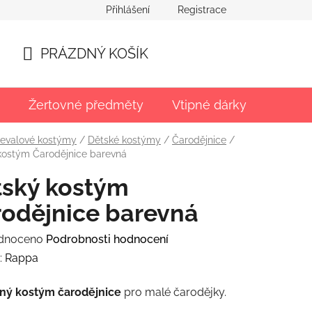
Přihlášení
Registrace
PRÁZDNÝ KOŠÍK
NÁKUPNÍ
KOŠÍK
Žertovné předměty
Vtipné dárky
Párty
evalové kostýmy
/
Dětské kostýmy
/
Čarodějnice
/
kostým Čarodějnice barevná
tský kostým
odějnice barevná
rné
dnoceno
Podrobnosti hodnocení
ení
:
Rappa
tu
ný kostým čarodějnice
pro malé čarodějky.