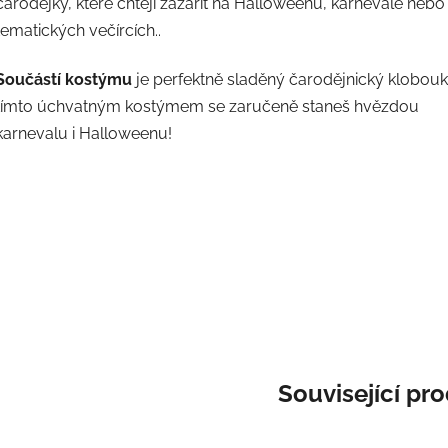
čarodějky, které chtějí zazářit na Halloweenu, karnevale nebo
tematických večírcích..
Součástí kostýmu
je perfektně sladěný čarodějnický klobouk
tímto úchvatným kostýmem se zaručeně staneš hvězdou
karnevalu i Halloweenu!
Související pr