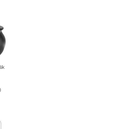
lík
)