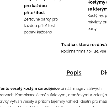
Kostýmy 
pro každou
se kterým
příležitost
Kostýmy, p
Žertovné dárky pro
rekvizity p
každou příležitost –
party
pobaví každého
Tradice, která rozdává
Rodinná firma 30+ let, vš
Popis
Di
Tento veselý kostým čarodějnice
přináší magii v zářivých
barvách! Kombinace černé s fialovými, oranžovými a zelený
prvky vytváří veselý a přitom tajemný vzhled. Ideální pro mal