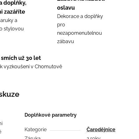
a doplňky,
oslavu
i zazáříte
Dekorace a doplňky
aruky a
pro
ro stylovou
nezapomenutelnou
zábavu
 smích už 30 let
e k vyzkoušení v Chomutově
skuze
Doplňkové parametry
mi
Kategorie
Čarodějnice
é
Záruka
2 roky