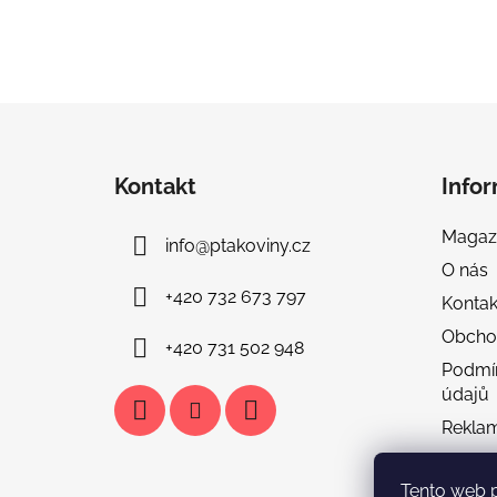
Z
á
Kontakt
Info
p
a
Magaz
info
@
ptakoviny.cz
t
O nás
í
+420 732 673 797
Kontak
Obcho
+420 731 502 948
Podmí
údajů
Rekla
Doprav
Tento web 
Tabulka