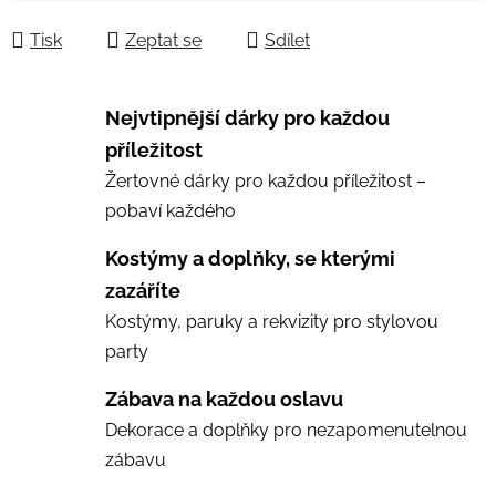
Měrná cena:
Tisk
Zeptat se
Sdílet
Nejvtipnější dárky pro každou
příležitost
Žertovné dárky pro každou příležitost –
pobaví každého
Kostýmy a doplňky, se kterými
zazáříte
Kostýmy, paruky a rekvizity pro stylovou
party
Zábava na každou oslavu
Dekorace a doplňky pro nezapomenutelnou
zábavu