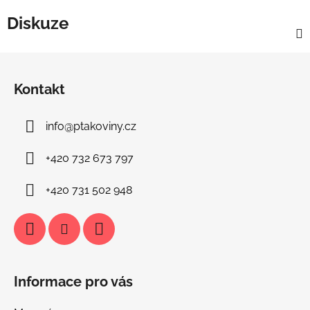
Diskuze
Z
á
Kontakt
p
a
info
@
ptakoviny.cz
t
í
+420 732 673 797
+420 731 502 948
Informace pro vás