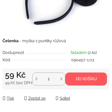
Čelenka
- myška s puntíky růžová
Dostupnost
Skladem
(2 ks)
Kód:
090457-1.03
59 Kč
DO KOŠÍKU
49 Kč bez DPH
Měrná cena:
Tisk
Zeptat se
Sdílet