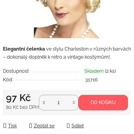
Elegantní čelenka
ve stylu Charleston v různých barvách
– dokonalý doplněk k retro a vintage kostýmům!.
Dostupnost
Skladem
(2 ks)
Kód:
31716
97 Kč
DO KOŠÍKU
80 Kč bez DPH
Měrná cena:
Tisk
Zeptat se
Sdílet