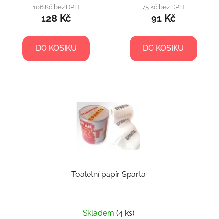
106 Kč bez DPH
75 Kč bez DPH
128 Kč
91 Kč
DO KOŠÍKU
DO KOŠÍKU
Toaletní papír Sparta
Průměrné
Skladem
(4 ks)
hodnocení