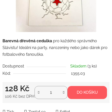
Barevná dřevěná cedulka
pro každého správného
Slávistu! Ideální na party, narozeniny nebo jako dárek pro
fotbalového fanouška.
Dostupnost
Skladem
(3 ks)
Kód:
1355.03
128 Kč
DO KOŠÍKU
106 Kč bez DPH
Měrná cena:
Tisk
Zeptat se
Sdílet