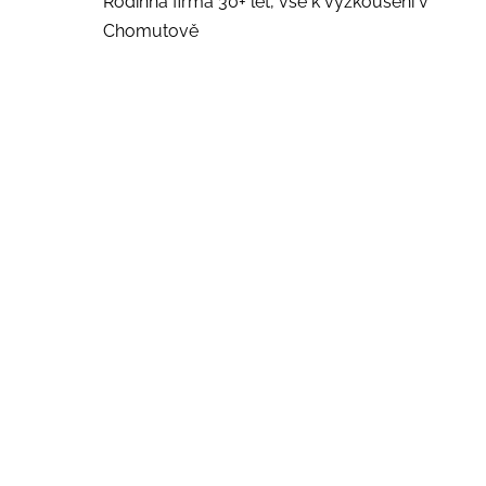
Rodinná firma 30+ let, vše k vyzkoušení v
Chomutově