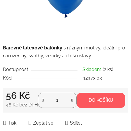
Barevné latexové balónky
s různými motivy, ideální pro
narozeniny, svatby, večírky a další oslavy.
Dostupnost
Skladem
(2 ks)
Kód:
12373.03
56 Kč
DO KOŠÍKU
46 Kč bez DPH
Měrná cena:
Tisk
Zeptat se
Sdílet