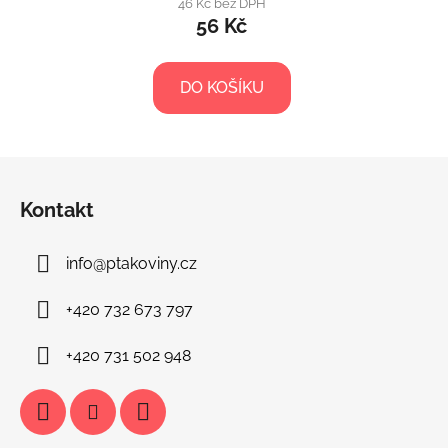
46 Kč bez DPH
56 Kč
DO KOŠÍKU
Z
á
Kontakt
p
a
info
@
ptakoviny.cz
t
í
+420 732 673 797
+420 731 502 948