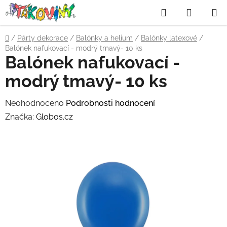
Přejít
Hledat
NÁKUP
na
obsah
KOŠÍK
Domů
/
Párty dekorace
/
Balónky a helium
/
Balónky latexové
/
Balónek nafukovací - modrý tmavý- 10 ks
Balónek nafukovací -
modrý tmavý- 10 ks
Průměrné
Neohodnoceno
Podrobnosti hodnocení
hodnocení
Značka:
Globos.cz
produktu
je
0,0
z
5
hvězdiček.