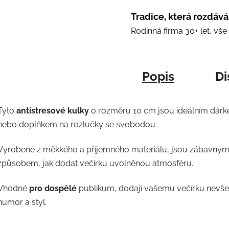
Tradice, která rozdává
Rodinná firma 30+ let, vš
Popis
Di
Tyto
antistresové kulky
o rozměru 10 cm jsou ideálním dár
nebo doplňkem na rozlučky se svobodou.
Vyrobené z měkkého a příjemného materiálu, jsou zábavný
způsobem, jak dodat večírku uvolněnou atmosféru.
Vhodné
pro dospělé
publikum, dodají vašemu večírku nevše
humor a styl.