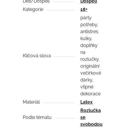
Děti/Dospělí
Dospělí
Kategorie
18+
párty
potřeby,
antistres
kulky,
doplňky
na
Klíčová slova
rozlučky,
originální
večírkové
dárky,
vtipné
dekorace
Materiál
Latex
Rozlučka
Podle tématu
se
svobodou