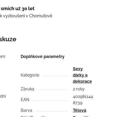
 smích už 30 let
e k vyzkoušení v Chomutově
skuze
kem
Doplňkové parametry
Sexy
Kategorie
dárky a
m
dekorace
Záruka
2 roky
dní
402981144
EAN
8739
Barva
Tělová