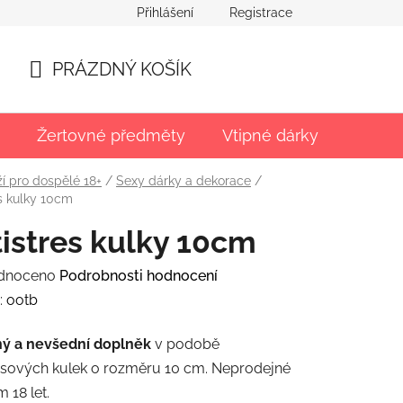
Přihlášení
Registrace
PRÁZDNÝ KOŠÍK
NÁKUPNÍ
KOŠÍK
Žertovné předměty
Vtipné dárky
Párty
í pro dospělé 18+
/
Sexy dárky a dekorace
/
s kulky 10cm
istres kulky 10cm
rné
dnoceno
Podrobnosti hodnocení
ení
:
ootb
tu
ý a nevšední doplněk
v podobě
resových kulek o rozměru 10 cm. Neprodejné
 18 let.