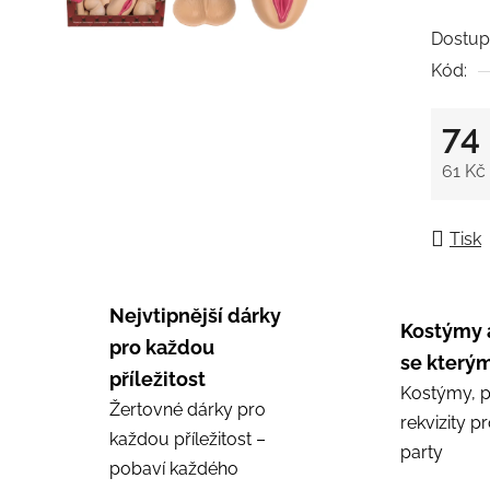
5
Dostup
hvězdič
Kód:
74
61 Kč
Měrná
Tisk
Nejvtipnější dárky
Kostýmy 
pro každou
se kterým
příležitost
Kostýmy, p
Žertovné dárky pro
rekvizity p
každou příležitost –
party
pobaví každého