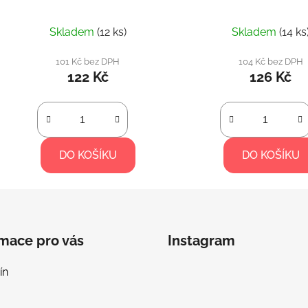
Skladem
(12 ks)
Skladem
(14 ks
101 Kč bez DPH
104 Kč bez DPH
122 Kč
126 Kč
DO KOŠÍKU
DO KOŠÍKU
rmace pro vás
Instagram
ín