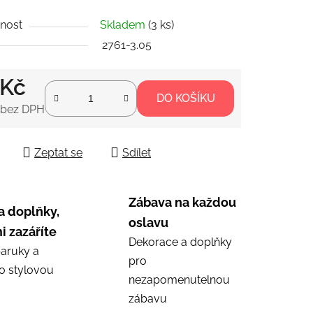
nost
Skladem
(3 ks)
ek.
2761-3.05
 Kč
DO KOŠÍKU
 bez DPH
 cena:
Zeptat se
Sdílet
Zábava na každou
a doplňky,
oslavu
i zazáříte
Dekorace a doplňky
aruky a
pro
ro stylovou
nezapomenutelnou
zábavu